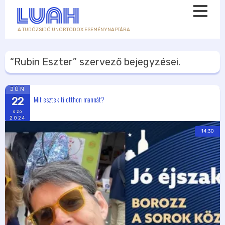
A TUDÓZSIDÓ UNORTODOX ESEMÉNYNAPTÁRA
“Rubin Eszter”
szervező bejegyzései.
JÚN
Mit esztek ti otthon mannát?
22
szo
2024
14:30