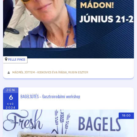
PELLE PINCE
MÁDRÓL JÖTTEM - KOSKOVICS ÉVA ÍRÁSAI
,
RUBIN ESZTER
JÚN
BAGELSÜTÉS – Gasztroirodalmi workshop
6
csü
2024
18:00