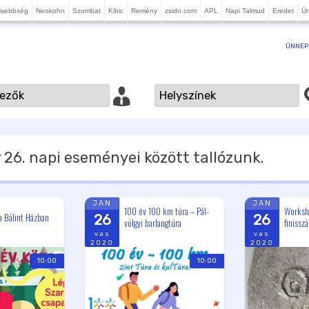
isebbség
Neokohn
Szombat
Kibic
Remény
zsido.com
APL
Napi Talmud
Eredet
Ü
ÜNNEP
 26.
napi eseményei között tallózunk.
JAN
JAN
100 év 100 km túra – Pál-
Worksh
a Bálint Házban
26
26
völgyi barlangtúra
finissz
vas
vas
2020
2020
10:00
10:00