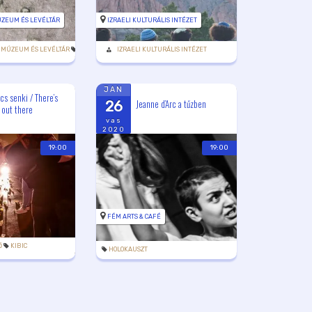
ÚZEUM ÉS LEVÉLTÁR
IZRAELI KULTURÁLIS INTÉZET
 MÚZEUM ÉS LEVÉLTÁR
MAZSIHISZ
IZRAELI KULTURÁLIS INTÉZET
JAN
ncs senki / There’s
Jeanne d’Arc a tűzben
26
 out there
vas
2020
19:00
19:00
FÉM ARTS & CAFÉ
Ő
KIBIC
HOLOKAUSZT