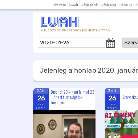
Luah
Hírolvasó
Sófár portál
Sófár blog
Rádió Zs
K
A TUDÓZSIDÓ UNORTODOX ESEMÉNYNAPTÁRA
Jelenleg a honlap
2020. január
Bráchot 23 – Napi Talmud 23
JAN
JAN
– A test tisztaságának
Szarvaska 
26
26
törvényei
vas
vas
2020
2020