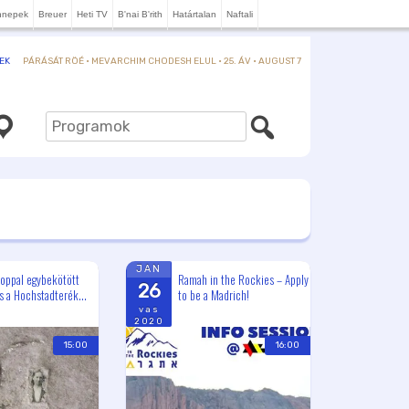
nnepek
Breuer
Heti TV
B'nai B'rith
Határtalan
Naftali
PÁRÁSÁT RÖÉ · MEVARCHIM CHODESH ELUL · 25. ÁV · AUGUST 7
EK
JAN
oppal egybekötött
Ramah in the Rockies – Apply
26
ás a Hochstadterék...
to be a Madrich!
vas
2020
15:00
16:00