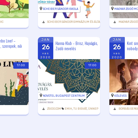
SCHEIBER SÁNDOR ISKOLA
MAGYAR ZSIDÓ M
BIC
SCHEIBER SÁNDOR GIMNÁZIUM ÉS ÁLTALÁNOS ISKOLA
MAGYAR ZSIDÓ
bo Live! –
JAN
JAN
Hanna Klub – Brisz, Hajvágás,
Kint si
, szerepek, női
26
26
Zsidó nevelés
nobody
vas
vas
2020
2020
17:00
17:00
NOVOTEL BUDAPEST CENTRUM
KŐLEVES
LEKI TÉRI IMAHÁZ / ZSINAGÓGA
ZSIDO.COM
EMIH
,
TU BISVÁT
,
ÜNNEP
BORBÁS GERG