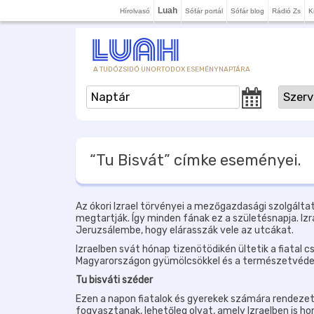
Luah
Hírolvasó
Sófár portál
Sófár blog
Rádió Zs
K
A TUDÓZSIDÓ UNORTODOX ESEMÉNYNAPTÁRA
“Tu Bisvát”
címke eseményei.
Az ókori Izrael törvényei a mezőgazdasági szolgálta
megtartják. Így minden fának ez a születésnapja. Iz
Jeruzsálembe, hogy elárasszák vele az utcákat.
Izraelben svát hónap tizenötödikén ültetik a fiatal c
Magyarországon gyümölcsökkel és a természetvédele
Tu bisváti széder
Ezen a napon fiatalok és gyerekek számára rendezet
fogyasztanak, lehetőleg olyat, amely Izraelben is ho