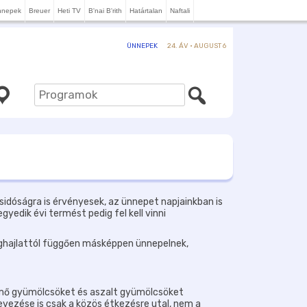
nnepek
Breuer
Heti TV
B'nai B'rith
Határtalan
Naftali
24. ÁV · AUGUST 6
ÜNNEPEK
sidóságra is érvényesek, az ünnepet napjainkban is
edik évi termést pedig fel kell vinni
z éghajlattól függően másképpen ünnepelnek,
ermő gyümölcsöket és aszalt gyümölcsöket
nevezése is csak a közös étkezésre utal, nem a