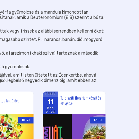
kenyérfa gyümölcse és a mandula kimondottan
nosítanak, amik a Deuteronómium (8:8) szerint a búza,
tak vagy frissek az alábbi sorrendben kell enni őket:
agasabb szintet. Pl.: narancs, banán, dió, mogyoró,
yó, afarszimon (khaki szilva) tartoznak a második
nló gyümölcsök.
ájával, amit Isten ültetett az Édenkertbe, ahová
gső, legbelső negyedik dimenzióig, amit ebben az
FEBR
Tu bisváti floráriumkészítés
t, a fák újéve
11
🌱🌿🐚
ked
2025
18:30
19:00