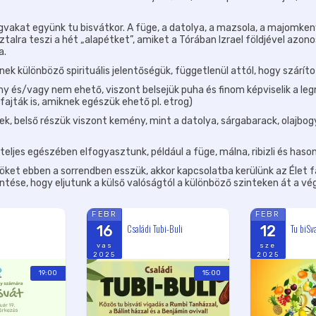
agvakat együnk tu bisvátkor. A füge, a datolya, a mazsola, a majom
sztalra teszi a hét „alapétket”, amiket a Tórában Izrael földjével azo
a.
k különböző spirituális jelentőségük, függetlenül attól, hogy szárítot
 és/vagy nem ehető, viszont belsejük puha és finom képviselik a legm
ajták is, amiknek egészük ehető pl. etrog)
k, belső részük viszont kemény, mint a datolya, sárgabarack, olajbog
eljes egészében elfogyasztunk, például a füge, málna, ribizli és haso
söket ebben a sorrendben esszük, akkor kapcsolatba kerülünk az Élet f
tése, hogy eljutunk a külső valóságtól a különböző szinteken át a vé
FEBR
FEBR
Családi Tubi-Buli
Tu biSva
16
12
vas
sze
2025
2025
19:00
15:00