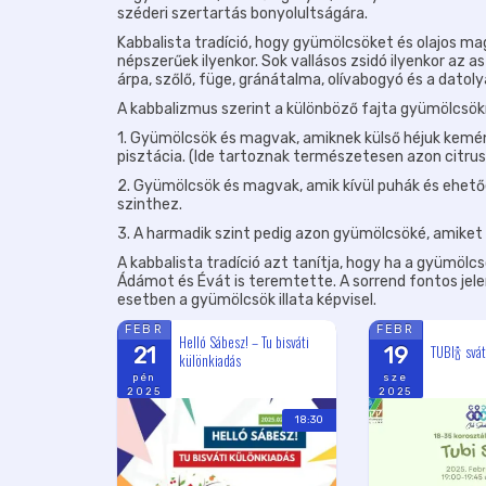
széderi szertartás bonyolultságára.
Kabbalista tradíció, hogy gyümölcsöket és olajos m
népszerűek ilyenkor. Sok vallásos zsidó ilyenkor az a
árpa, szőlő, füge, gránátalma, olívabogyó és a datoly
A kabbalizmus szerint a különböző fajta gyümölcsökne
1. Gyümölcsök és magvak, amiknek külső héjuk kemény
pisztácia. (Ide tartoznak természetesen azon citrusf
2. Gyümölcsök és magvak, amik kívül puhák és ehetőe
szinthez.
3. A harmadik szint pedig azon gyümölcsöké, amiket t
A kabbalista tradíció azt tanítja, hogy ha a gyümölc
Ádámot és Évát is teremtette. A sorrend fontos jelen
esetben a gyümölcsök illata képvisel.
FEBR
FEBR
Helló Sábesz! – Tu bisváti
TUBI🍾 svát
21
19
különkiadás
pén
sze
2025
2025
18:30