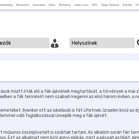
isebbség
Neokohn
Szombat
Kibic
Remény
zsido.com
APL
Napi Talmud
Eredet
Ü
tások miatt írták elő a fák újévének megtartását, a törvények a mai z
raelben a fák termését nem szabad megenni az első három évben, a negy
semetéket. Ilyenkor ott az iskolások is fát ültetnek, Izraelen kívül a
mmel való foglalkozással ünneplik meg a fák újévét.
t műsoros összejövetelt is szoktak tartani. Az alkalom során fán t
nos. Ezt az alkalmat nem köti annyi előírás, mint a pészah estéjét, el