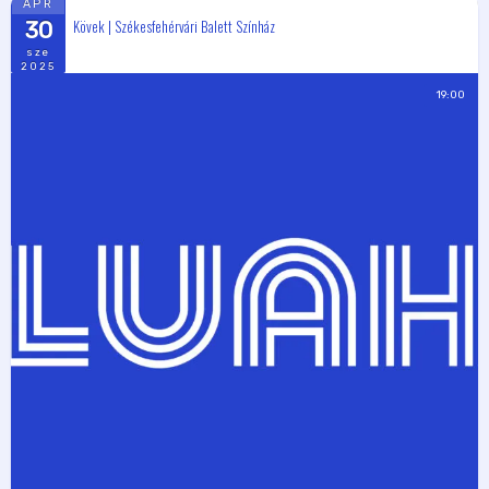
ÁPR
Kövek | Székesfehérvári Balett Színház
30
sze
2025
19:00