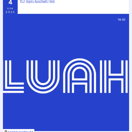
152 lépés Auschwitz felé
4
sze
2025
18:30