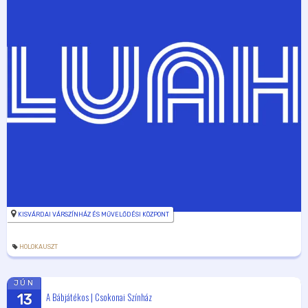
KISVÁRDAI VÁRSZÍNHÁZ ÉS MŰVELŐDÉSI KÖZPONT
HOLOKAUSZT
JÚN
A Bábjátékos | Csokonai Színház
13