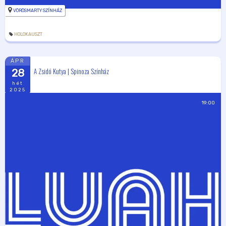
VÖRÖSMARTY SZÍNHÁZ
HOLOKAUSZT
ÁPR
A Zsidó Kutya | Spinoza Színház
28
hét
2025
19:00