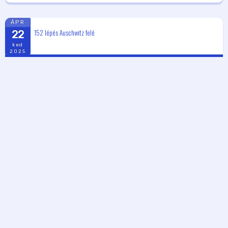
ÁPR
152 lépés Auschwitz felé
22
ked
2025
18:30