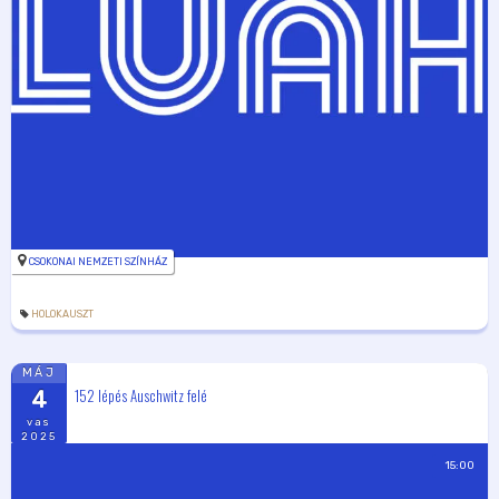
CSOKONAI NEMZETI SZÍNHÁZ
HOLOKAUSZT
MÁJ
152 lépés Auschwitz felé
4
vas
2025
15:00