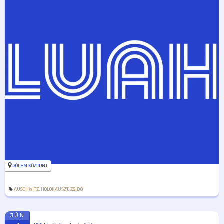
GÓLEM KÖZPONT
AUSCHWITZ
,
HOLOKAUSZT
,
ZSIDÓ
JÚN