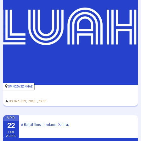
SPINOZA SZÍNHÁZ
HOLOKAUSZT
,
IZRAEL
,
ZSIDÓ
ÁPR
A Bábjátékos | Csokonai Színház
22
ked
2025