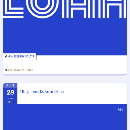
MŰVÉSZETEK VÖLGYE
HOLOKAUSZT
,
ZSIDÓ
JÚN
A Bábjátékos | Csokonai Színház
28
szo
2025
17:30