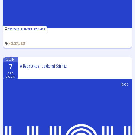
CSOKONAI NEMZETI SZÍNHÁZ
HOLOKAUSZT
JÚN
A Bábjátékos | Csokonai Színház
7
szo
2025
19:00