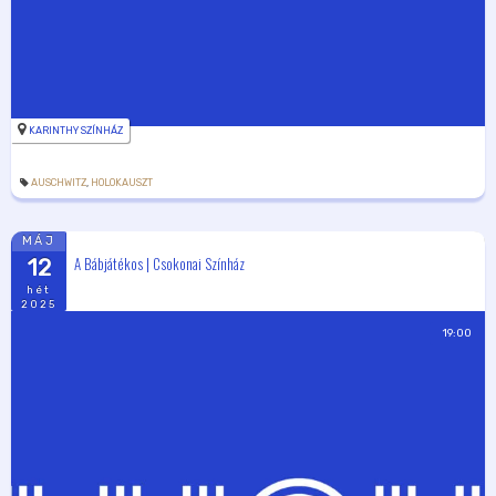
KARINTHY SZÍNHÁZ
AUSCHWITZ
,
HOLOKAUSZT
MÁJ
A Bábjátékos | Csokonai Színház
12
hét
2025
19:00