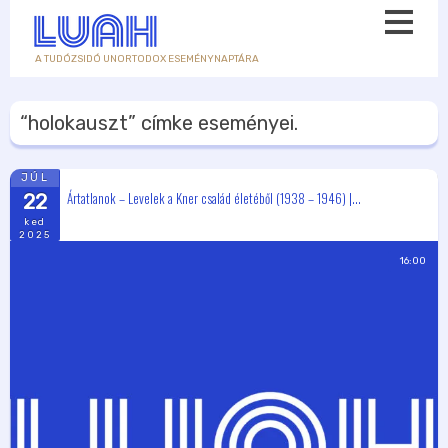
A TUDÓZSIDÓ UNORTODOX ESEMÉNYNAPTÁRA
“holokauszt”
címke eseményei.
JÚL
Ártatlanok – Levelek a Kner család életéből (1938 – 1946) |...
22
ked
2025
16:00