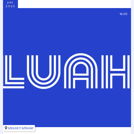
pén
2025
16:00
SZIGLIGETI SZÍNHÁZ