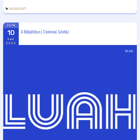
HOLOKAUSZT
JÚN
A Bábjátékos | Csokonai Színház
10
ked
2025
19:00