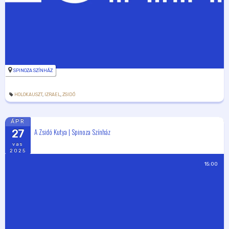
SPINOZA SZÍNHÁZ
HOLOKAUSZT
,
IZRAEL
,
ZSIDÓ
ÁPR
A Zsidó Kutya | Spinoza Színház
27
vas
2025
15:00