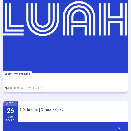
SPINOZA SZÍNHÁZ
HOLOKAUSZT
,
IZRAEL
,
ZSIDÓ
ÁPR
A Zsidó Kutya | Spinoza Színház
26
szo
2025
15:00