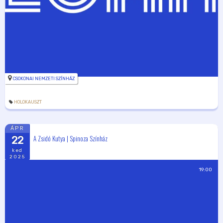
CSOKONAI NEMZETI SZÍNHÁZ
HOLOKAUSZT
ÁPR
A Zsidó Kutya | Spinoza Színház
22
ked
2025
19:00