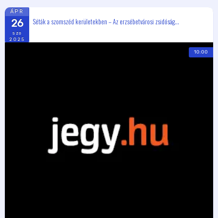
ÁPR
Séták a szomszéd kerületekben – Az erzsébetvárosi zsidóság...
26
szo
2025
10:00