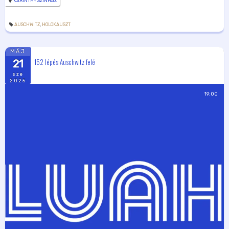
KARINTHY SZÍNHÁZ
AUSCHWITZ
,
HOLOKAUSZT
MÁJ
152 lépés Auschwitz felé
21
sze
2025
19:00