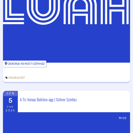
CSOKONAI NEMZETI SZÍNHÁZ
HOLOKAUSZT
JÚN
A Tíz hónap Babilon-ügy | Gólem Színház
5
csü
2025
19:00