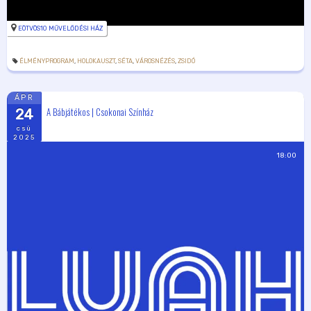
EÖTVÖS10 MŰVELŐDÉSI HÁZ
ÉLMÉNYPROGRAM
,
HOLOKAUSZT
,
SÉTA
,
VÁROSNÉZÉS
,
ZSIDÓ
ÁPR
A Bábjátékos | Csokonai Színház
24
csü
2025
18:00