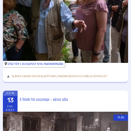
DÍSZ TÉR 1, BUDAPEST 1014, MAGYARORSZÁG
GLÁSER JAKAB EMLÉKALAPÍTVÁNY
,
MAGYAR ZSIDÓ KULTURÁLIS EGYESÜLET
JÚN
A Teleki tér asszonyai – városi séta
13
vas
2021
11:30