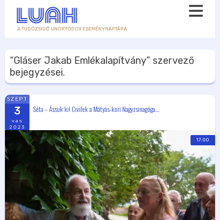
A TUDÓZSIDÓ UNORTODOX ESEMÉNYNAPTÁRA
“Gláser Jakab Emlékalapítvány”
szervező
bejegyzései.
SZEPT
Séta – Ássuk ki! Civilek a Mátyás-kori Nagyzsinagóga...
3
vas
2023
17:00