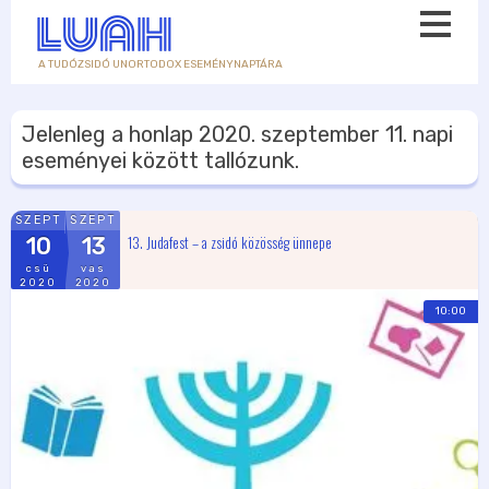
A TUDÓZSIDÓ UNORTODOX ESEMÉNYNAPTÁRA
Jelenleg a honlap
2020. szeptember 11.
napi
eseményei között tallózunk.
SZEPT
SZEPT
13. Judafest – a zsidó közösség ünnepe
10
13
csü
vas
2020
2020
10:00