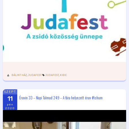
BÁLINT HÁZ
,
JUDAFEST
JUDAFEST
,
KIBIC
SZEPT
Éruvin 33 – Napi Talmud 249 – A fára helyezett éruv #tchum
11
pén
2020