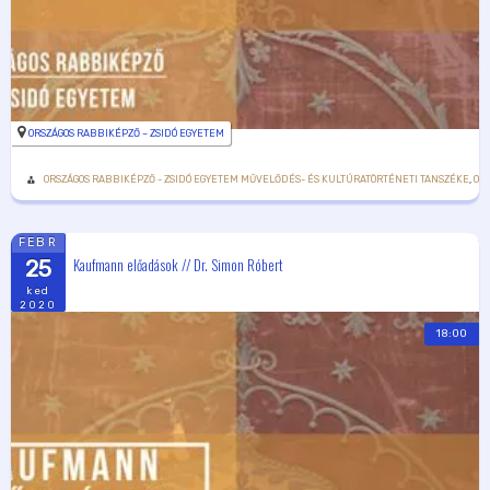
ORSZÁGOS RABBIKÉPZŐ – ZSIDÓ EGYETEM
ORSZÁGOS RABBIKÉPZŐ - ZSIDÓ EGYETEM MŰVELŐDÉS- ÉS KULTÚRATÖRTÉNETI TANSZÉKE
,
OR
FEBR
Kaufmann előadások // Dr. Simon Róbert
25
ked
2020
18:00