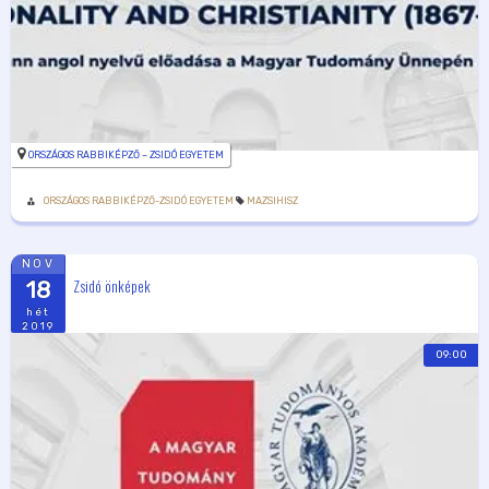
ORSZÁGOS RABBIKÉPZŐ – ZSIDÓ EGYETEM
ORSZÁGOS RABBIKÉPZŐ-ZSIDÓ EGYETEM
MAZSIHISZ
NOV
Zsidó önképek
18
hét
2019
09:00