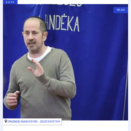
2019
18:00
ORSZÁGOS RABBIKÉPZŐ – ZSIDÓ EGYETEM