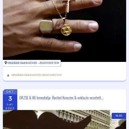
ORSZÁGOS RABBIKÉPZŐ – ZSIDÓ EGYETEM
ORSZÁGOS RABBIKÉPZŐ-ZSIDÓ EGYETEM
OKT
ORZSE & IKI bemutatja: Rachel Korazim & exkluzív vezetett...
3
hét
2022
16:30