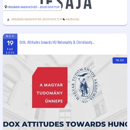
ORSZÁGOS RABBIKÉPZŐ – ZSIDÓ EGYETEM
ORSZÁGOS RABBIKÉPZŐ-ZSIDÓ EGYETEM
MAZSIHISZ
NOV
Orth. Attitudes towards HU Nationality & Christianity...
19
ked
2019
18:00