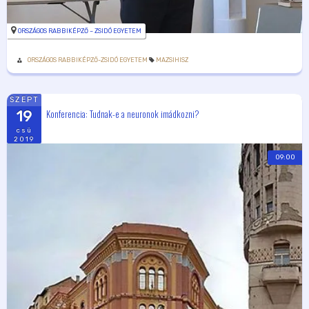
ORSZÁGOS RABBIKÉPZŐ – ZSIDÓ EGYETEM
ORSZÁGOS RABBIKÉPZŐ-ZSIDÓ EGYETEM
MAZSIHISZ
SZEPT
Konferencia: Tudnak-e a neuronok imádkozni?
19
csü
2019
09:00