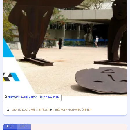
ORSZÁGOS RABBIKÉPZŐ – ZSIDÓ EGYETEM
IZRAELI KULTURÁLIS INTÉZET
KIBIC
,
ROSH HASHANA
,
ÜNNEP
JÚL
JÚL