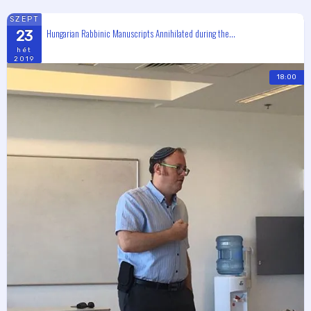
SZEPT
Hungarian Rabbinic Manuscripts Annihilated during the...
23
hét
2019
18:00