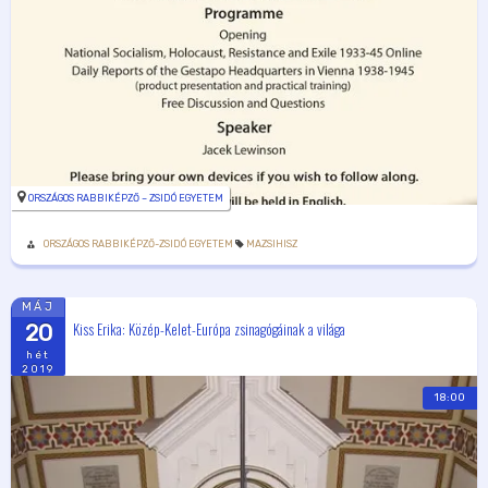
ORSZÁGOS RABBIKÉPZŐ – ZSIDÓ EGYETEM
ORSZÁGOS RABBIKÉPZŐ-ZSIDÓ EGYETEM
MAZSIHISZ
MÁJ
Kiss Erika: Közép-Kelet-Európa zsinagógáinak a világa
20
hét
2019
18:00