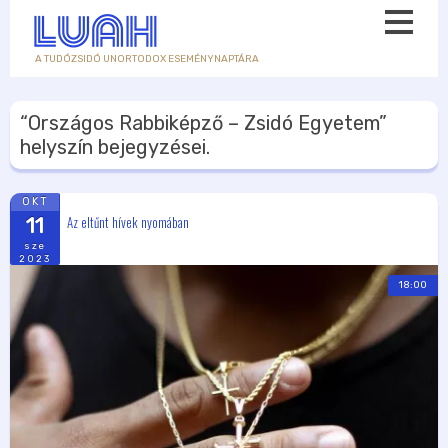
A TUDÓZSIDÓ UNORTODOX ESEMÉNYNAPTÁRA
“Országos Rabbiképző – Zsidó Egyetem”
helyszín bejegyzései.
OKT
Az eltűnt hívek nyomában
11
sze
2023
18:00