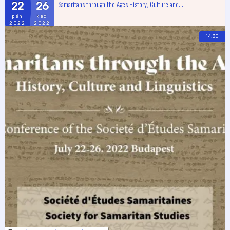
Samaritans through the Ages History, Culture and...
22
26
pén
ked
2022
2022
14:30