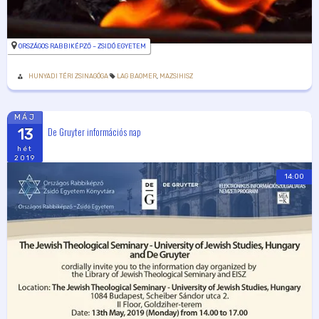
ORSZÁGOS RABBIKÉPZŐ – ZSIDÓ EGYETEM
HUNYADI TÉRI ZSINAGÓGA
LAG BAOMER
,
MAZSIHISZ
MÁJ
De Gruyter információs nap
13
hét
2019
14:00