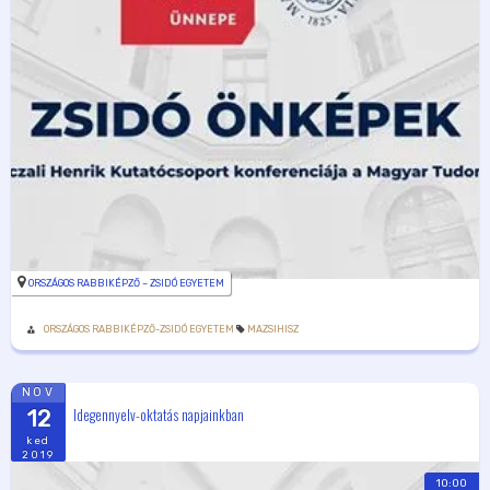
ORSZÁGOS RABBIKÉPZŐ – ZSIDÓ EGYETEM
ORSZÁGOS RABBIKÉPZŐ-ZSIDÓ EGYETEM
MAZSIHISZ
NOV
Idegennyelv-oktatás napjainkban
12
ked
2019
10:00