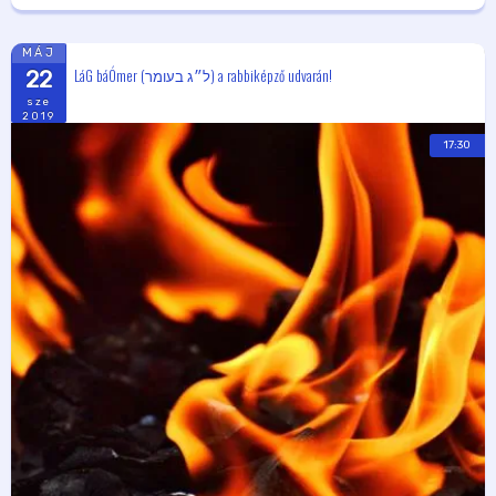
MÁJ
LáG báÓmer (ל״ג בעומר) a rabbiképző udvarán!
22
sze
2019
17:30