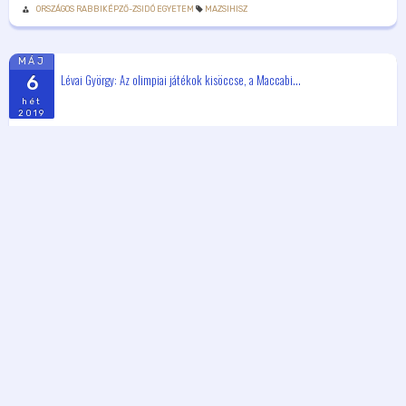
ORSZÁGOS RABBIKÉPZŐ-ZSIDÓ EGYETEM
MAZSIHISZ
MÁJ
Lévai György: Az olimpiai játékok kisöccse, a Maccabi...
6
hét
2019
18:00