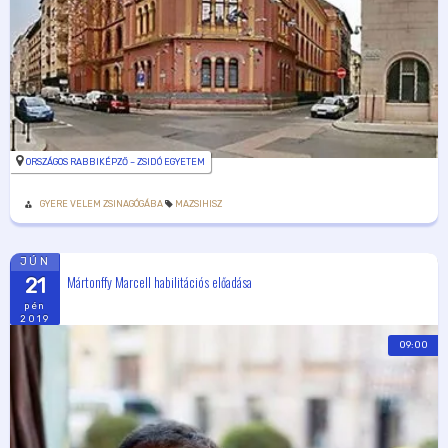
ORSZÁGOS RABBIKÉPZŐ – ZSIDÓ EGYETEM
GYERE VELEM ZSINAGÓGÁBA
MAZSIHISZ
JÚN
Mártonffy Marcell habilitációs előadása
21
pén
2019
09:00