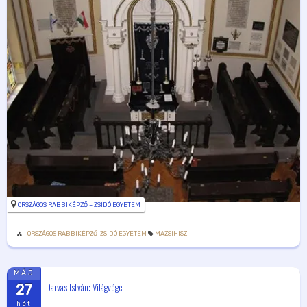
ORSZÁGOS RABBIKÉPZŐ – ZSIDÓ EGYETEM
ORSZÁGOS RABBIKÉPZŐ-ZSIDÓ EGYETEM
MAZSIHISZ
MÁJ
Darvas István: Világvége
27
hét