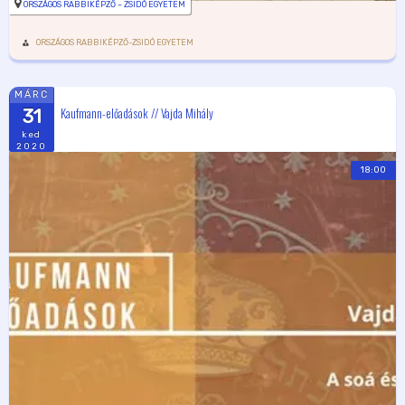
ORSZÁGOS RABBIKÉPZŐ – ZSIDÓ EGYETEM
ORSZÁGOS RABBIKÉPZŐ-ZSIDÓ EGYETEM
MÁRC
Kaufmann-előadások // Vajda Mihály
31
ked
2020
18:00