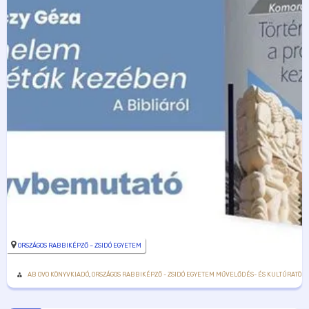
ORSZÁGOS RABBIKÉPZŐ – ZSIDÓ EGYETEM
AB OVO KÖNYVKIADÓ
,
ORSZÁGOS RABBIKÉPZŐ - ZSIDÓ EGYETEM MŰVELŐDÉS- ÉS KULTÚRATÖR