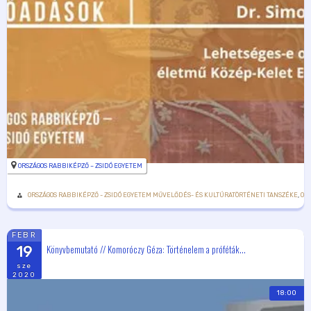
ORSZÁGOS RABBIKÉPZŐ – ZSIDÓ EGYETEM
ORSZÁGOS RABBIKÉPZŐ - ZSIDÓ EGYETEM MŰVELŐDÉS- ÉS KULTÚRATÖRTÉNETI TANSZÉKE
,
OR
FEBR
Könyvbemutató // Komoróczy Géza: Történelem a próféták...
19
sze
2020
18:00