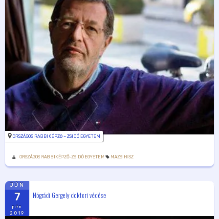
ORSZÁGOS RABBIKÉPZŐ – ZSIDÓ EGYETEM
ORSZÁGOS RABBIKÉPZŐ-ZSIDÓ EGYETEM
MAZSIHISZ
JÚN
Nógrádi Gergely doktori védése
7
pén
2019