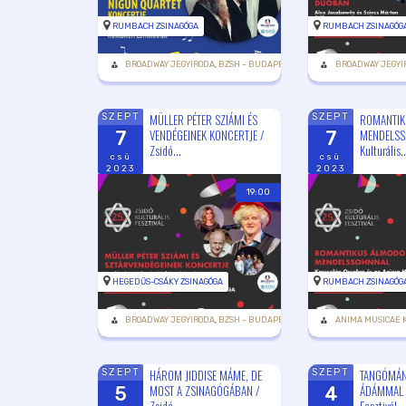
RUMBACH ZSINAGÓGA
RUMBACH ZSINAGÓG
BROADWAY JEGYIRODA
,
BZSH – BUDAPESTI ZSIDÓ HITKÖZSÉG
BROADWAY JEGYI
,
MAZSIHIS
MÜLLER PÉTER SZIÁMI ÉS
ROMANTIK
SZEPT
SZEPT
VENDÉGEINEK KONCERTJE /
MENDELSSO
7
7
Zsidó...
Kulturális..
csü
csü
2023
2023
19:00
HEGEDŰS-CSÁKY ZSINAGÓGA
RUMBACH ZSINAGÓG
BROADWAY JEGYIRODA
,
BZSH – BUDAPESTI ZSIDÓ HITKÖZSÉG
ANIMA MUSICAE 
,
DEÁK AN
HÁROM JIDDISE MÁME, DE
TANGÓMÁN
SZEPT
SZEPT
MOST A ZSINAGÓGÁBAN /
ÁDÁMMAL / 
5
4
Zsidó...
Fesztivál