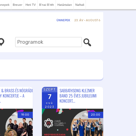
nnepek
Breuer
Heti TV
B'nai B'rith
Határtalan
Naftali
23. ÁV · AUGUST 6
ÜNNEPEK
E & BRASS ÉS NÓGRÁDI
SABBATHSONG KLEZMER
SZEPT
Y KONCERTJE – A
BAND 25 ÉVES JUBILEUMI
7
.
KONCERT...
csü
2023
19:00
20:00