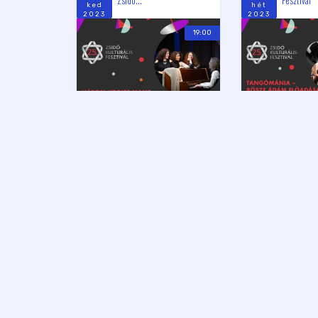
ked
hét
2023
2023
19:00
HEGEDŰS-CSÁKY ZSINAGÓGA
RUMBACH ZSINAGÓG
BROADWAY JEGYIRODA
,
BZSH – BUDAPESTI ZSIDÓ HITKÖZSÉG
ÁDÁM MÓSER
,
MAZSIHIS
,
BŐ
EMBERSZA
SZEPT
SZEPT
JIDDISE MÁME JUKEBOX /
SZÍN-JÁTÉ
4
12
Zsidó Kulturális Fesztivál
ALAPJÁN...
hét
hét
2023
2022
20:00
DOHÁNY UTCAI ZSINAGÓGA
MADÁCH SZÍNHÁZ