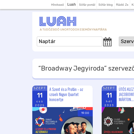
Luah
Hírolvasó
Sófár portál
Sófár blog
Rádió Zs
K
A TUDÓZSIDÓ UNORTODOX ESEMÉNYNAPTÁRA
“Broadway Jegyiroda”
szervező
A Szent és a Profán – az
ÜTŐS KLE
SZEPT
SZEPT
izraeli Nigun Quartet
JACOBOWIT
11
11
koncertje
MÁRTON...
csü
hét
2025
2023
19:00