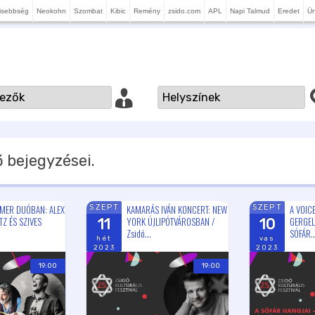
isebbség
Neokohn
Szombat
Kibic
Remény
zsido.com
APL
Napi Talmud
Eredet
Ü
 bejegyzései.
ZMER DUÓBAN: ALEX
KAMARÁS IVÁN KONCERT: NEW
A VOIC
SZEPT
SZEPT
Z ÉS SZIVES
YORK ÚJLIPÓTVÁROSBAN /
GERGEL
11
10
Zsidó...
SÓFÁR..
hét
vas
2023
2023
19:00
19:00