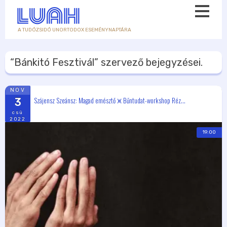
A TUDÓZSIDÓ UNORTODOX ESEMÉNYNAPTÁRA
“Bánkitó Fesztivál”
szervező bejegyzései.
NOV
Szájensz Szeánsz: Magad emésztő ⩙ Bűntudat-workshop Réz...
3
csü
2022
19:00