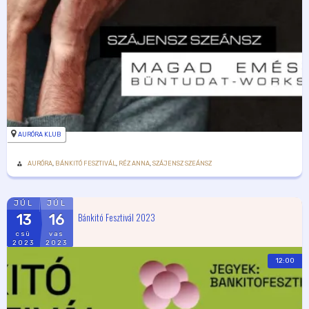
AURÓRA KLUB
AURÓRA
,
BÁNKITÓ FESZTIVÁL
,
RÉZ ANNA
,
SZÁJENSZ SZEÁNSZ
JÚL
JÚL
Bánkitó Fesztivál 2023
13
16
csü
vas
2023
2023
12:00