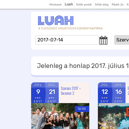
Luah
Hírolvasó
Sófár portál
Sófár blog
Rádió Zs
K
A TUDÓZSIDÓ UNORTODOX ESEMÉNYNAPTÁRA
Jelenleg a honlap
2017. július 1
JÚL
JÚL
JÚL
JÚL
Szarvas 2017 –
B
9
21
12
16
Session 2
vas
pén
sze
vas
2017
2017
2017
2017
12:00