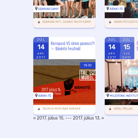
SZARVAS CAMP
BÁNKI-TÓ
SZARVAS INT'L JEWISH YOUTH CAMP
BÁNKITÓ FESZTIV
JÚL
JÚL
JÚL
Korrupció VS isteni parancs?!
S
14
14
15
☞ Bánkitó Fesztivál
S
pén
pén
szo
2017
2017
2017
18:30
BÁNKI-TÓ
MILESTONE INSTITU
TALMUD NEM CSAK NŐKNEK
ARIEL POLLAK
« 2017. július 15.
---
2017. július 13. »