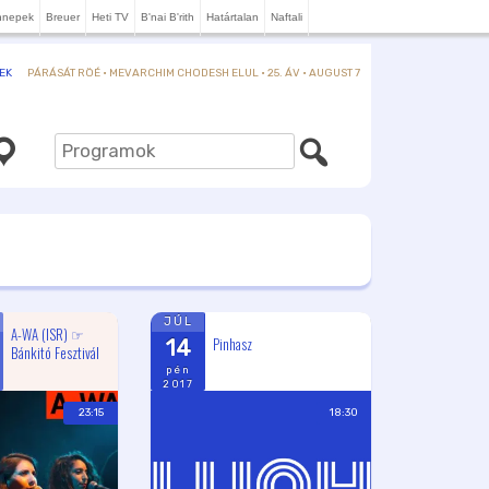
nnepek
Breuer
Heti TV
B'nai B'rith
Határtalan
Naftali
PÁRÁSÁT RÖÉ · MEVARCHIM CHODESH ELUL · 25. ÁV · AUGUST 7
EK
JÚL
A-WA (ISR) ☞
Pinhasz
14
Bánkitó Fesztivál
pén
2017
23:15
18:30