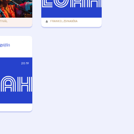
TIVÁL
FRANKEL ZSINAGÓGA
gyújtás
20:19