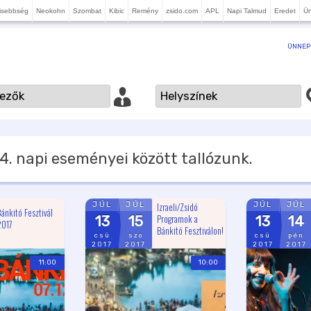
isebbség
Neokohn
Szombat
Kibic
Remény
zsido.com
APL
Napi Talmud
Eredet
Ü
ÜNNEP
4.
napi eseményei között tallózunk.
Izraeli/Zsidó
JÚL
JÚL
JÚL
JÚL
ánkitó Fesztivál
Programok a
13
15
13
14
2017
Bánkitó Fesztiválon!
csü
szo
csü
pén
2017
2017
2017
2017
11:00
10:00