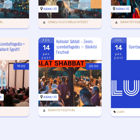
BÁNKI-TÓ
BÁNKI-TÓ
ÁL
IZRAELI KULTURÁLIS INTÉZET
BÁNKITÓ FESZ
Kabbalat Sábbát – Zenés
JÚL
JÚL
zombatfogadás +
szombatfogadás ☞ Bánkitó
Gyertya
14
14
aharit Együtt!
Fesztivál
pén
pén
2017
2017
19:00
20:00
TE
BÁNKI-TÓ
BÁNKITÓ FESZTIVÁL
LUAH