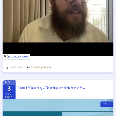
ÓBUDAI ZSINAGÓGA
NAPI TALMUD
NÖDÁRIM
,
PODCAST
NOV
Elmarad // Advocacy – Többirányú érdekérvényesítés //...
3
csü
2022
13:00