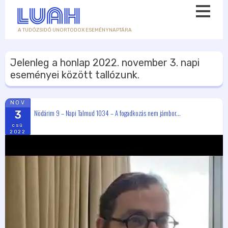
A TUDÓZSIDÓ UNORTODOX ESEMÉNYNAPTÁRA
Jelenleg a honlap
2022. november 3.
napi
eseményei között tallózunk.
NOV
Nödárim 9 – Napi Talmud 1034 – A fogadkozás nem jámbor...
3
csü
2022