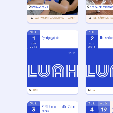
SZARVAS CAMP
BÉT SÁLOM ZSINAGÓ
SZARVAS INT'L JEWISH YOUTH CAMP
BÉT SÁLOM ZSINA
JÚL
JÚL
Gyertyagyújtás
Hetiszakas
1
2
pén
szo
2016
2016
20:26
LUAH
LUAH
I
JÚL
JÚL
AUG
STETL koncert – Mádi Zsidó
N
3
4
19
Napok
T