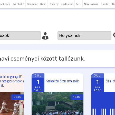
isebbség
Neokohn
Szombat
Kibic
Remény
zsido.com
APL
Napi Talmud
Eredet
Ü
avi eseményei között tallózunk.
Védd meg magad!” –
JÚL
JÚL
arate gyerektábor a
Szabadtéri Szombatfogadás
Sláh le
1
1
ét...
pén
pén
2016
2016
08:00
18:00