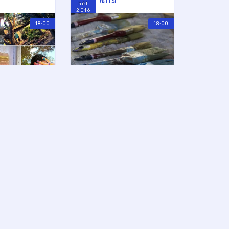
hét
2016
18:00
18:00
LIS INTÉZET
IZRAELI KULTURÁLIS INTÉZET
URÁLIS INTÉZET
IZRAELI KULTURÁLIS INTÉZET
KULTÚRA
,
PROGRAM
JÚL
 of ‘Faces of the
Raoul Wallenberg Budapestre
8
 Galilee’
érkezésének évfordulója
pén
2016
10:30
11:00
HOLOKAUSZT EMLÉKKÖZPONT