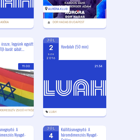
AURÓRA KLUB
NAGÓGA
DOR HADAS BUDAPEST
JÚL
 össze, legyünk együtt
Havdalah (50 min)
2
QI-barát sábát...
szo
2016
11:00
21:34
ROGRESSZÍV ZSIDÓ HITKÖZSÉG
KÖZÖSSÉG
,
LMBTQ
LUAH
ásmegnyitó: A
Kiállításmegnyitó: A
JÚL
imenziós Nyugat-
háromdimenziós Nyugat-
4
Galilea