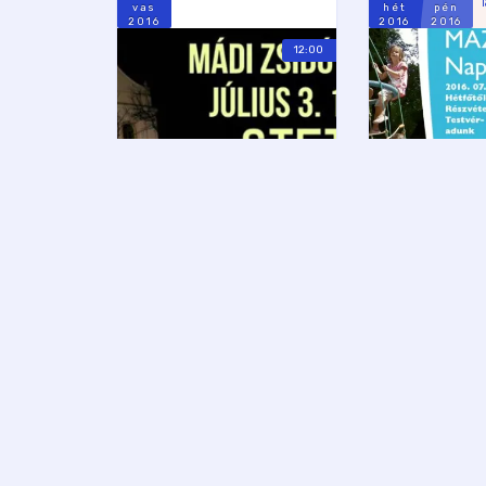
vas
hét
pén
2016
2016
2016
12:00
MÁDI ZSINAGÓGA
STETL
Zenés Álla
JÚL
JÚL
Rosh Chodesh Tamuz
Budapest 
6
6
Klezmer...
sze
sze
2016
2016
FŐVÁROSI ÁLLAT- ÉS