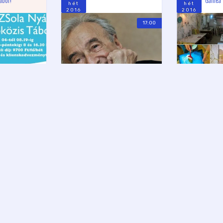
hét
hét
2016
2016
17:00
SZABADSÁG TÉR
IZRAELI KULTURÁ
SZABADSÁGSZÍNPAD
IZRAELI KULT
tkerti Esték:
JÚL
JÚL
Opening
Klezmer Band –
Rosh Chodesh Tamuz
7
8
Western
csü
pén
2016
2016
20:30
 NÖVÉNYKERT