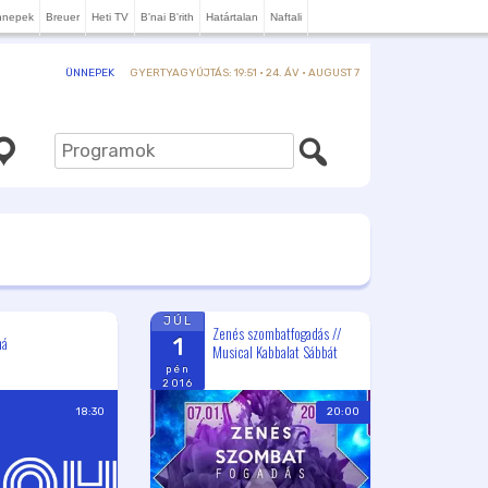
nnepek
Breuer
Heti TV
B'nai B'rith
Határtalan
Naftali
GYERTYAGYÚJTÁS: 19:51 · 24. ÁV · AUGUST 7
ÜNNEPEK
JÚL
Zenés szombatfogadás //
há
1
Musical Kabbalat Sábbát
pén
2016
18:30
20:00