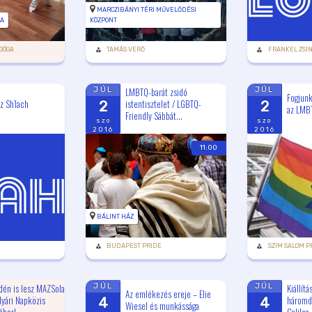
MARCZIBÁNYI TÉRI MŰVELŐDÉSI
GA
KÖZPONT
GÓGA
TAMÁS VERŐ
FRANKEL ZSI
LMBTQ-barát zsidó
JÚL
JÚL
Fogjunk
z Sh’lach
istentisztelet / LGBTQ-
2
2
az LMBT
Friendly Sábbát...
szo
szo
2016
2016
11:00
BÁLINT HÁZ
BUDAPEST PRIDE
SZIM SALOM P
dén is lesz MAZSola
Kiállít
JÚL
JÚL
Az emlékezés ereje – Elie
yári Napközis
háromd
4
4
Wiesel és munkássága
ábor!
Galilea