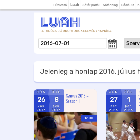
Luah
Hírolvasó
Sófár portál
Sófár blog
Rádió Zs
K
A TUDÓZSIDÓ UNORTODOX ESEMÉNYNAPTÁRA
Jelenleg a honlap
2016. július
h
„
JÚN
JÚL
JÚN
JÚL
Szarvas 2016 –
k
26
8
27
1
Session 1
B
vas
pén
hét
pén
2016
2016
2016
2016
12:00