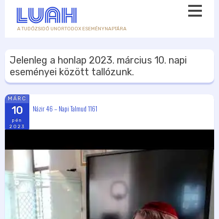
A TUDÓZSIDÓ UNORTODOX ESEMÉNYNAPTÁRA
Jelenleg a honlap
2023. március 10.
napi
eseményei között tallózunk.
MÁRC
Názir 46 – Napi Talmud 1161
10
pén
2023