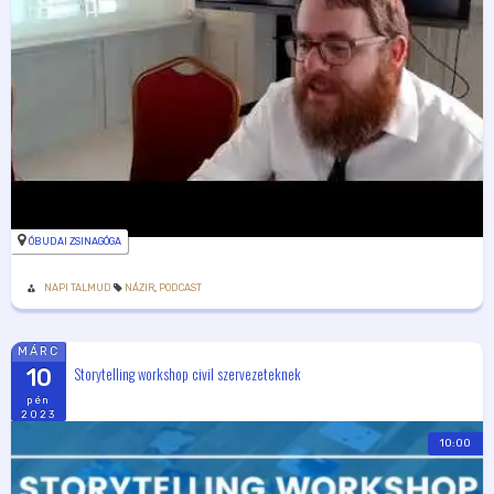
ÓBUDAI ZSINAGÓGA
NAPI TALMUD
NÁZIR
,
PODCAST
MÁRC
Storytelling workshop civil szervezeteknek
10
pén
2023
10:00