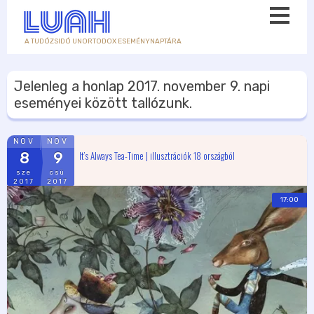
A TUDÓZSIDÓ UNORTODOX ESEMÉNYNAPTÁRA
Jelenleg a honlap
2017. november 9.
napi
eseményei között tallózunk.
NOV
NOV
It’s Always Tea-Time | illusztrációk 18 országból
8
9
sze
csü
2017
2017
17:00