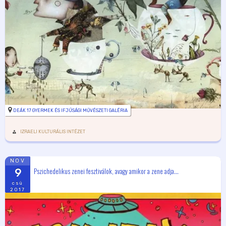
DEÁK 17 GYERMEK ÉS IFJÚSÁGI MŰVÉSZETI GALÉRIA
IZRAELI KULTURÁLIS INTÉZET
NOV
Pszichedelikus zenei fesztiválok, avagy amikor a zene adja...
9
csü
2017