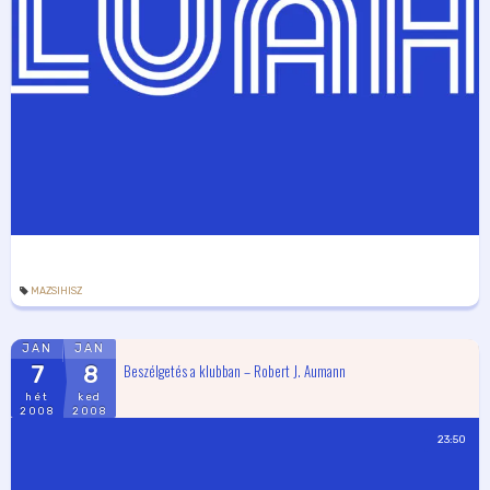
MAZSIHISZ
JAN
JAN
Beszélgetés a klubban – Robert J. Aumann
7
8
hét
ked
2008
2008
23:50