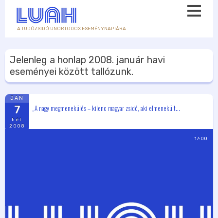
A TUDÓZSIDÓ UNORTODOX ESEMÉNYNAPTÁRA
Jelenleg a honlap
2008. január
havi
eseményei között tallózunk.
JAN
„A nagy megmenekülés – kilenc magyar zsidó, aki elmenekült...
7
hét
2008
17:00