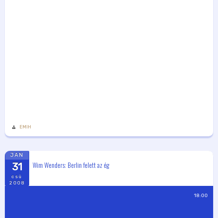
EMIH
JAN
Wim Wenders: Berlin felett az ég
31
csü
2008
18:00