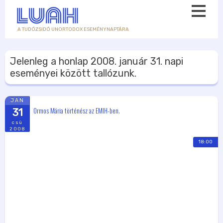
A TUDÓZSIDÓ UNORTODOX ESEMÉNYNAPTÁRA
Jelenleg a honlap
2008. január 31.
napi
eseményei között tallózunk.
JAN
Ormos Mária történész az EMIH-ben.
31
csü
2008
18:00