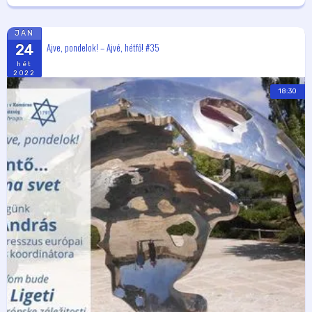
JAN
Ajve, pondelok! – Ajvé, hétfő! #35
24
hét
2022
18:30