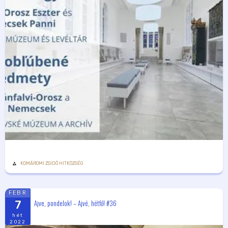
KOMÁROMI ZSIDÓ HITKÖZSÉG
FEBR
Ajve, pondelok! – Ajvé, hétfő! #36
7
hét
2022