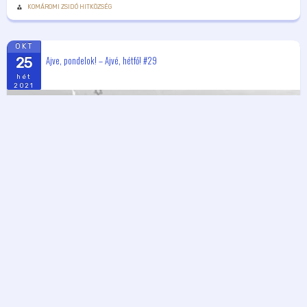
KOMÁROMI ZSIDÓ HITKÖZSÉG
OKT
Ajve, pondelok! – Ajvé, hétfő! #29
25
hét
2021
18:30