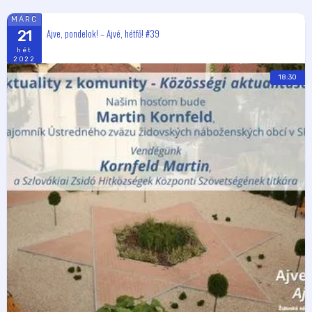
MÁRC
Ajve, pondelok! – Ajvé, hétfő! #39
21
hét
2022
18:30