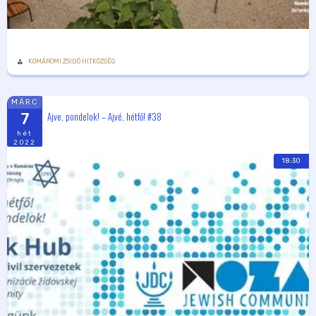
KOMÁROMI ZSIDÓ HITKÖZSÉG
MÁRC
Ajve, pondelok! – Ajvé, hétfő! #38
7
hét
2022
18:30