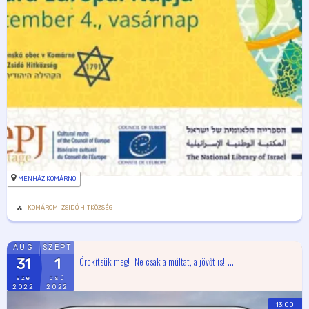
MENHÁZ KOMÁRNO
KOMÁROMI ZSIDÓ HITKÖZSÉG
AUG
SZEPT
Örökítsük meg!- Ne csak a múltat, a jövőt is!-...
31
1
sze
csü
2022
2022
13:00