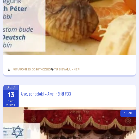
KOMÁROMI ZSIDÓ HITKÖZSÉG
TU BISVÁT
,
ÜNNEP
DEC
Ajve, pondelok! – Ajvé, hétfő! #33
13
hét
2021
18:30