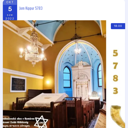
OKT
Jom Kippur 5783
5
sze
2022
18:00