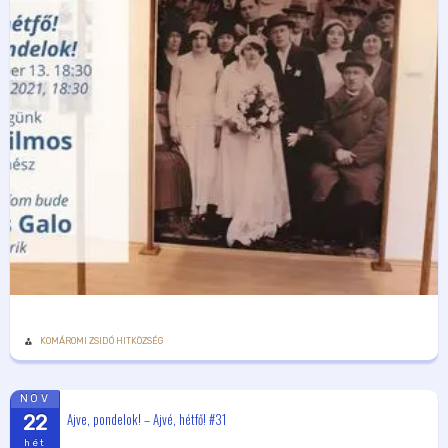
KOMÁROMI ZSIDÓ HITKÖZSÉG
NOV
Ajve, pondelok! – Ajvé, hétfő! #31
22
hét