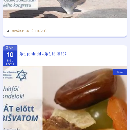
KOMÁROMI ZSIDÓ HITKÖZSÉG
JAN
Ajve, pondelok! – Ajvé, hétfő! #34
10
hét
2022
18:30