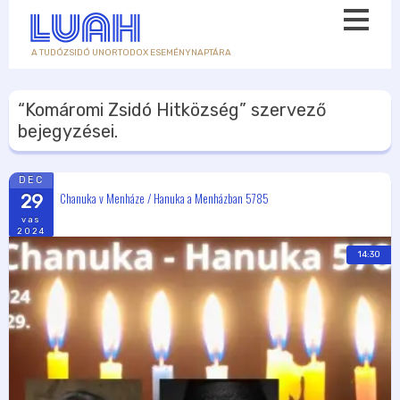
A TUDÓZSIDÓ UNORTODOX ESEMÉNYNAPTÁRA
“Komáromi Zsidó Hitközség”
szervező
bejegyzései.
DEC
Chanuka v Menháze / Hanuka a Menházban 5785
29
vas
2024
14:30