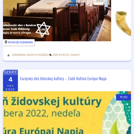
MENHÁZ KOMÁRNO
KOMÁROMI ZSIDÓ HITKÖZSÉG
JOM KIPPUR
,
ÜNNEP
SZEPT
Európsky deň židovskej kultúry – Zsidó Kultúra Európai Napja
4
vas
2022
11:00