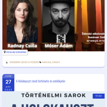
MENHÁZ KOMÁRNO
KOMÁROMI ZSIDÓ HITKÖZSÉG
HANUKA
,
ÜNNEP
JAN
A Holokauszt rövid története és emlékjelei
27
pén
2023
17:00