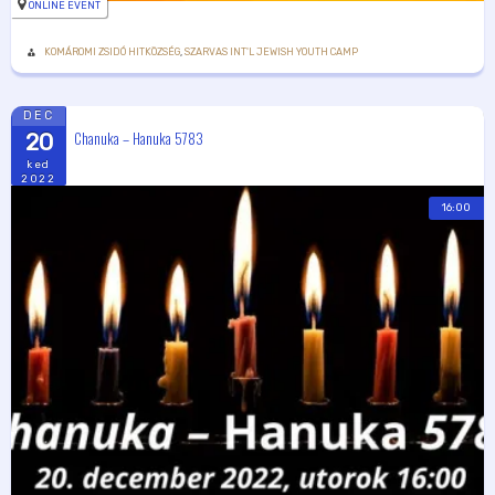
ONLINE EVENT
KOMÁROMI ZSIDÓ HITKÖZSÉG
,
SZARVAS INT'L JEWISH YOUTH CAMP
DEC
Chanuka – Hanuka 5783
20
ked
2022
16:00