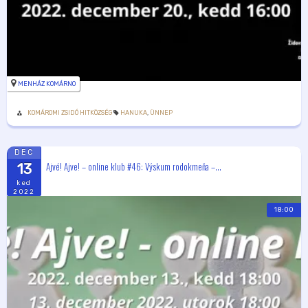
MENHÁZ KOMÁRNO
KOMÁROMI ZSIDÓ HITKÖZSÉG
HANUKA
,
ÜNNEP
DEC
Ajvé! Ajve! – online klub #46: Výskum rodokmeňa –...
13
ked
2022
18:00