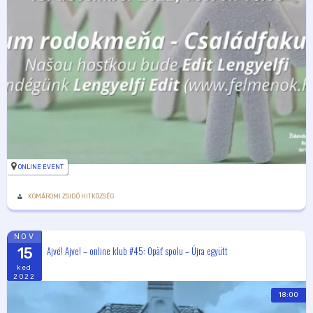
ONLINE EVENT
KOMÁROMI ZSIDÓ HITKÖZSÉG
NOV
Ajvé! Ajve! – online klub #45: Opäť spolu – Újra együtt
15
ked
2022
18:00