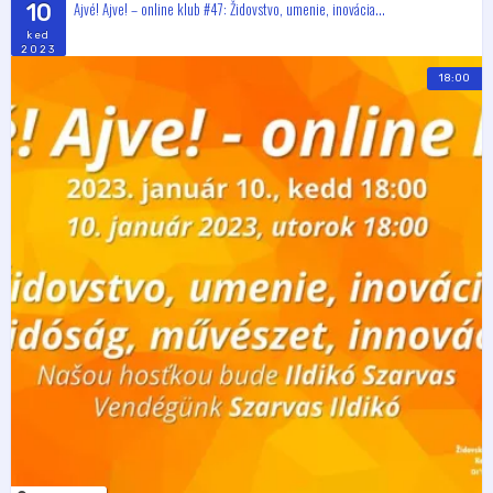
Ajvé! Ajve! – online klub #47: Židovstvo, umenie, inovácia...
10
ked
2023
18:00