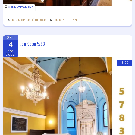
MENHÁZ KOMÁRNO
KOMÁROMI ZSIDÓ HITKÖZSÉG
JOM KIPPUR
,
ÜNNEP
OKT
Jom Kippur 5783
4
ked
2022
18:00