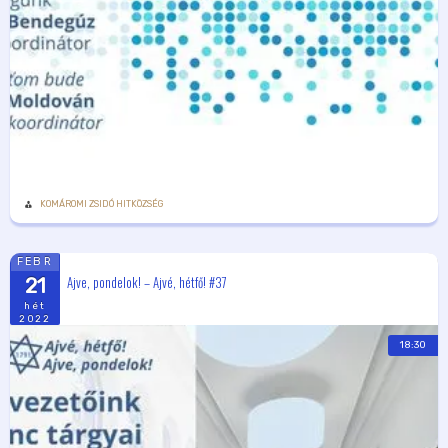
KOMÁROMI ZSIDÓ HITKÖZSÉG
FEBR
Ajve, pondelok! – Ajvé, hétfő! #37
21
hét
2022
18:30