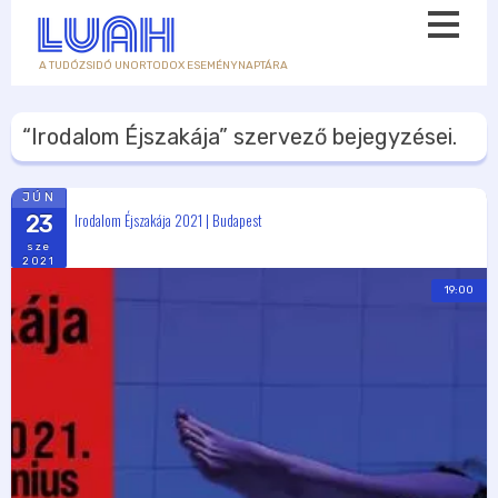
A TUDÓZSIDÓ UNORTODOX ESEMÉNYNAPTÁRA
“Irodalom Éjszakája”
szervező bejegyzései.
JÚN
Irodalom Éjszakája 2021 | Budapest
23
sze
2021
19:00