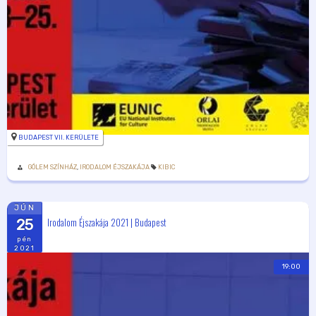
BUDAPEST VII. KERÜLETE
GÓLEM SZÍNHÁZ
,
IRODALOM ÉJSZAKÁJA
KIBIC
JÚN
Irodalom Éjszakája 2021 | Budapest
25
pén
2021
19:00