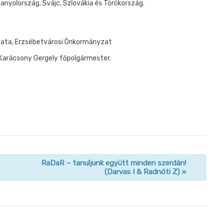
panyolország, Svájc, Szlovákia és Törökország.
ata, Erzsébetvárosi Önkormányzat
Karácsony Gergely főpolgármester.
RaDaR – tanuljunk együtt minden szerdán!
(Darvas I & Radnóti Z)
»