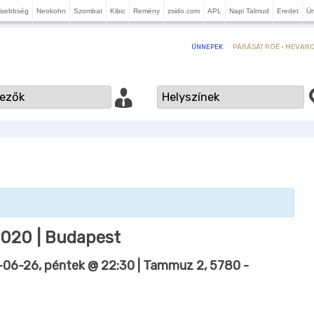
isebbség
Neokohn
Szombat
Kibic
Remény
zsido.com
APL
Napi Talmud
Eredet
Ü
PÁRÁSÁT RÖÉ · MEVARCH
ÜNNEPEK
2020 | Budapest
06-26, péntek @ 22:30
| Tammuz 2, 5780 -