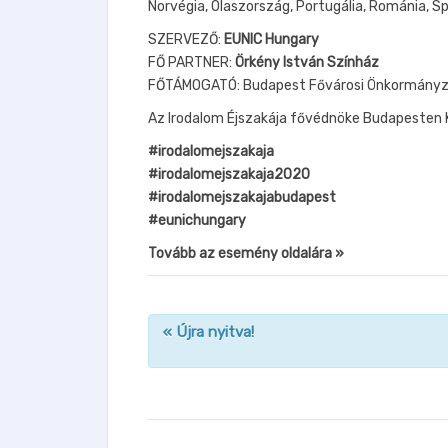
Norvégia, Olaszország, Portugália, Románia, S
SZERVEZŐ:
EUNIC Hungary
FŐ PARTNER:
Örkény István Színház
FŐTÁMOGATÓ: Budapest Fővárosi Önkormányz
Az Irodalom Éjszakája fővédnöke Budapesten 
#irodalomejszakaja
#irodalomejszakaja2020
#irodalomejszakajabudapest
#eunichungary
Tovább az esemény oldalára »
«
Újra nyitva!
n
a
v
i