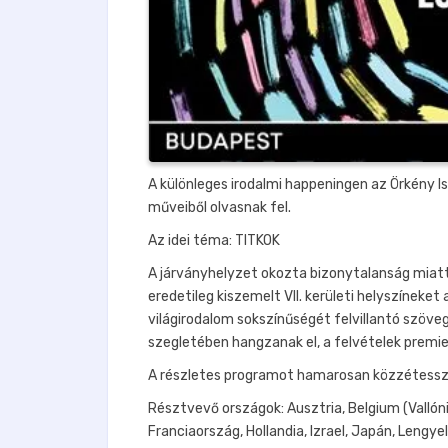
A különleges irodalmi happeningen az Örkény 
műveiből olvasnak fel.
Az idei téma: TITKOK
A járványhelyzet okozta bizonytalanság miatt
eredetileg kiszemelt VII. kerületi helyszíneket
világirodalom sokszínűségét felvillantó szöve
szegletében hangzanak el, a felvételek premie
A részletes programot hamarosan közzétessz
Résztvevő országok: Ausztria, Belgium (Vallóni
Franciaország, Hollandia, Izrael, Japán, Lengy