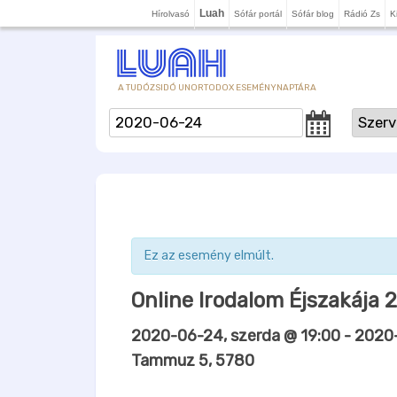
Luah
Hírolvasó
Sófár portál
Sófár blog
Rádió Zs
K
A TUDÓZSIDÓ UNORTODOX ESEMÉNYNAPTÁRA
Ez az esemény elmúlt.
Online Irodalom Éjszakája 
2020-06-24, szerda @ 19:00
-
2020-
Tammuz 5, 5780