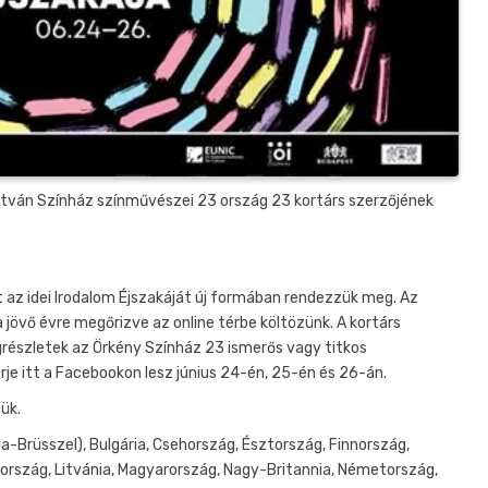
István Színház színművészei 23 ország 23 kortárs szerzőjének
 az idei Irodalom Éjszakáját új formában rendezzük meg. Az
 a jövő évre megőrizve az online térbe költözünk. A kortárs
grészletek az Örkény Színház 23 ismerős vagy titkos
rje itt a Facebookon lesz június 24-én, 25-én és 26-án.
ük.
a-Brüsszel), Bulgária, Csehország, Észtország, Finnország,
elország, Litvánia, Magyarország, Nagy-Britannia, Németország,