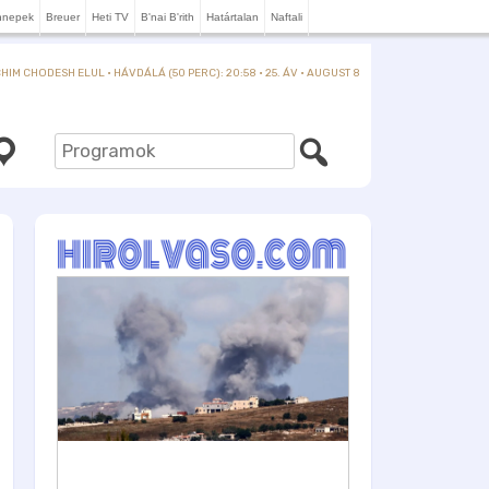
nnepek
Breuer
Heti TV
B'nai B'rith
Határtalan
Naftali
IM CHODESH ELUL · HÁVDÁLÁ (50 PERC): 20:58 · 25. ÁV · AUGUST 8