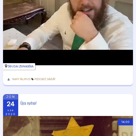
ÓBUDAI ZSINAGÓGA
NAPI TALMUD
PODCAST
,
SÁBÁT
JÚN
Újra nyitva!
24
sze
2020
14:00