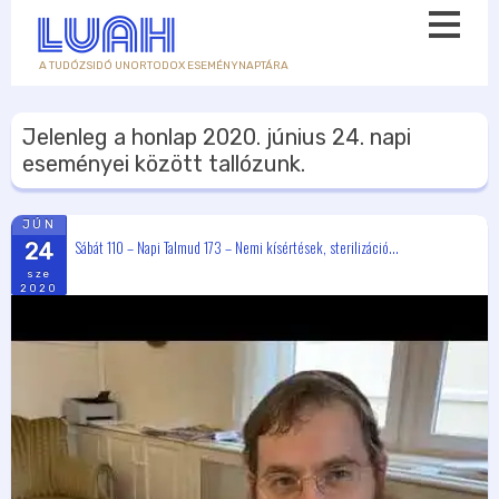
A TUDÓZSIDÓ UNORTODOX ESEMÉNYNAPTÁRA
Jelenleg a honlap
2020. június 24.
napi
eseményei között tallózunk.
JÚN
Sábát 110 – Napi Talmud 173 – Nemi kísértések, sterilizáció...
24
sze
2020