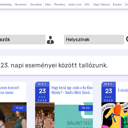
isebbség
Neokohn
Szombat
Kibic
Remény
zsido.com
APL
Napi Talmud
Eredet
Ü
23.
napi eseményei között tallózunk.
MÁJ
MÁJ
mzene koncert:
Hogy kerül egy zsidó a Ku Klux
A vészk
23
23
dise mame
Klánba? • Takáts Márk Dávid...
csü
csü
2024
2024
17:00
18:00