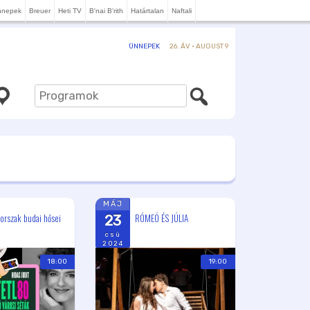
nnepek
Breuer
Heti TV
B'nai B'rith
Határtalan
Naftali
26. ÁV · AUGUST 9
ÜNNEPEK
MÁJ
orszak budai hősei
RÓMEÓ ÉS JÚLIA
23
csü
2024
18:00
19:00