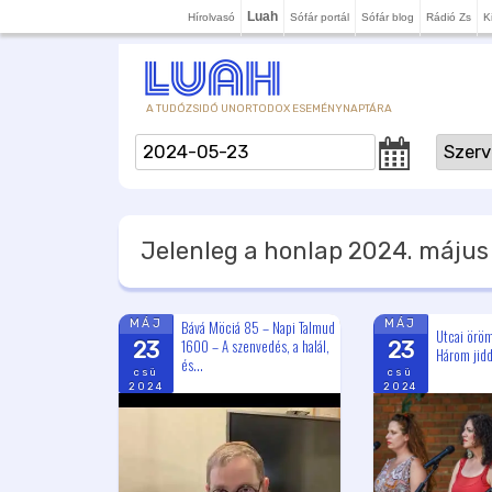
Luah
Hírolvasó
Sófár portál
Sófár blog
Rádió Zs
K
A TUDÓZSIDÓ UNORTODOX ESEMÉNYNAPTÁRA
Jelenleg a honlap
2024. május 
Bává Möciá 85 – Napi Talmud
MÁJ
MÁJ
Utcai örö
1600 – A szenvedés, a halál,
23
23
Három jid
és...
csü
csü
2024
2024