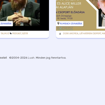
 ZSINAGÓGA
RUMBACH ZSINAGÓGA
I TALMUD
PODCAST
,
SZOTÁ
DEÁK ANDREA
,
LÁTHATÁRON CSOPORT
,
MA
solat
©2004-2026
Luah
. Minden jog fenntartva.