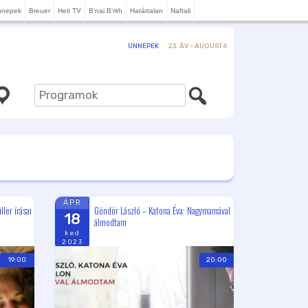
nnepek
Breuer
Heti TV
B'nai B'rith
Határtalan
Naftali
23. ÁV · AUGUST 6
ÜNNEPEK
ÁPR
ler írásai
Göndör László – Katona Éva: Nagymamával
18
álmodtam
ked
2023
19:00
20:00