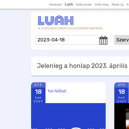
Luah
Hírolvasó
Sófár portál
Sófár blog
Rádió Zs
K
A TUDÓZSIDÓ UNORTODOX ESEMÉNYNAPTÁRA
Jelenleg a honlap
2023. április 
ÁPR
ÁPR
Yom HaShoah
18
18
ked
ked
2023
2023