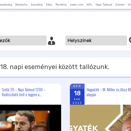
isebbség
Neokohn
Szombat
Kibic
Remény
zsido.com
APL
Napi Talmud
Eredet
Ü
18.
napi eseményei között tallózunk.
ÁPR
Szótá 20 – Napi Talmud 1200 –
Hagyaték – M. Miller és Alice Mil
18
Radírozható kell e legyen a...
alapján
ked
2023