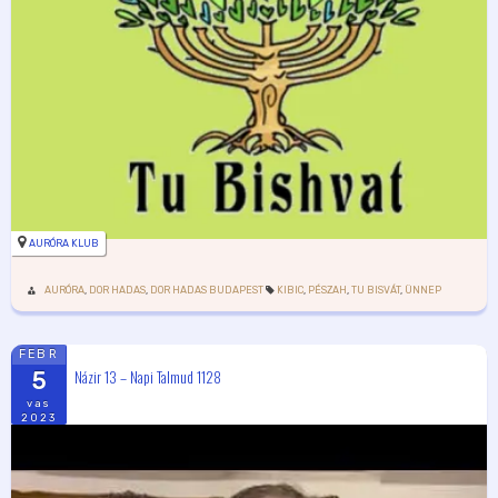
AURÓRA KLUB
AURÓRA
,
DOR HADAS
,
DOR HADAS BUDAPEST
KIBIC
,
PÉSZAH
,
TU BISVÁT
,
ÜNNEP
FEBR
Názir 13 – Napi Talmud 1128
5
vas
2023