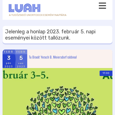
A TUDÓZSIDÓ UNORTODOX ESEMÉNYNAPTÁRA
Jelenleg a honlap
2023. február 5.
napi
eseményei között tallózunk.
FEBR
FEBR
Tu Bisvát Yerach B. Meiersdorf rabbival
3
5
pén
vas
2023
2023
17:00