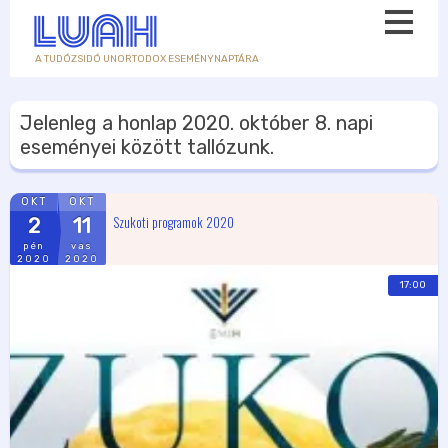
A TUDÓZSIDÓ UNORTODOX ESEMÉNYNAPTÁRA
Jelenleg a honlap
2020. október 8.
napi
eseményei között tallózunk.
OKT
OKT
Szukoti programok 2020
2
11
pén
vas
2020
2020
17:00