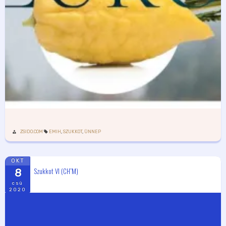
ZSIDO.COM
EMIH
,
SZUKKOT
,
ÜNNEP
OKT
Szukkot VI (CH”M)
8
csü
2020