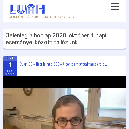
A TUDÓZSIDÓ UNORTODOX ESEMÉNYNAPTÁRA
Jelenleg a honlap
2020. október 1.
napi
eseményei között tallózunk.
OKT
Éruvin 53 – Napi Talmud 269 – A pontos megfogalmazás ereje...
1
csü
2020