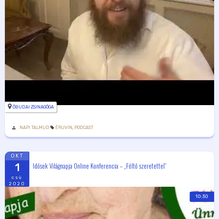
ÓBUDAI ZSINAGÓGA
NAPI TALMUD
ÉRUVIN
,
PODCAST
OKT
Idősek Világnapja Online Konferencia – „Féltő szeretettel”
1
csü
2020
10:30