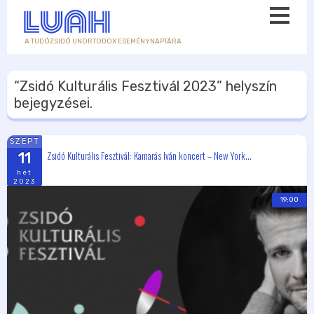
A TUDÓZSIDÓ UNORTODOX ESEMÉNYNAPTÁRA
“Zsidó Kulturális Fesztivál 2023”
helyszín
bejegyzései.
SZEPT
Zsidó Kulturális Fesztivál: Kamarás Iván koncert – New York...
11
hét
2023
19:00