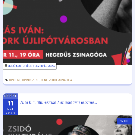
ZSIDÓ KULTURÁLIS FESZTIVÁL 2023
KONCERT
,
KÖNNYŰZENE
,
ZENE
,
ZSIDÓ
,
ZSINAGOGA
SZEPT
Zsidó Kulturális Fesztivál: Alex Jacobowitz és Szives...
11
hét
2023
19:00