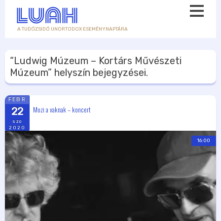
A TUDÓZSIDÓ UNORTODOX ESEMÉNYNAPTÁRA
“Ludwig Múzeum – Kortárs Művészeti
Múzeum”
helyszín bejegyzései.
FEBR
Mozi a vaknak – koncert
22
szo
2020
16:00