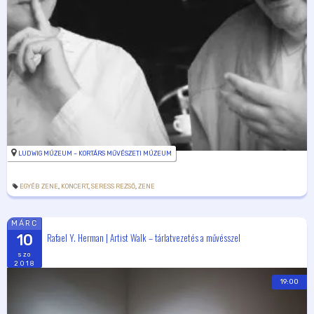
LUDWIG MÚZEUM – KORTÁRS MŰVÉSZETI MÚZEUM
EGYÉB ZENE
,
KONCERT
,
SERESS REZSŐ
,
ZENE
MÁRC
Rafael Y. Herman | Artist Walk – tárlatvezetés a művésszel
10
szo
2018
19:00