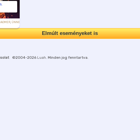
6,
BAOMER
,
ÜNNEP
Elmúlt eseményeket is
solat
©2004-2026
Luah
. Minden jog fenntartva.