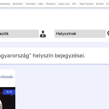
isebbség
Neokohn
Szombat
Kibic
Remény
zsido.com
APL
Napi Talmud
Eredet
Ü
agyarország”
helyszín bejegyzései.
 felvonulás
15:30