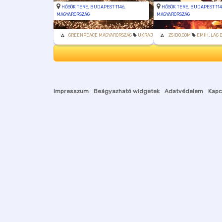
HŐSÖK TERE, BUDAPEST 1146,
HŐSÖK TERE, BUDAPEST 114
MAGYARORSZÁG
MAGYARORSZÁG
GREENPEACE MAGYARORSZÁG
UKRAJNA
ZSIDO.COM
EMIH
,
LAG 
Impresszum
Beágyazható widgetek
Adatvédelem
Kapc