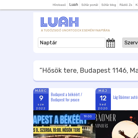
Luah
Hírolvasó
Sófár portál
Sófár blog
Rádió Zs
K
A TUDÓZSIDÓ UNORTODOX ESEMÉNYNAPTÁRA
“Hősök tere, Budapest 1146, M
MÁRC
MÁJ
Budapest a békéért /
Lág Báómer autós
9
12
Budapest for peace
sze
ked
2022
2020
19:00