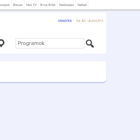
nnepek
Breuer
Heti TV
B'nai B'rith
Határtalan
Naftali
24. ÁV · AUGUST 6
ÜNNEPEK