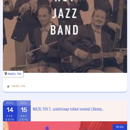
MAZEL TOV
MAZEL TOV
JÚL
JÚL
MAZEL TOV 2. születésnap tokkal vonóval | Bárány...
14
15
csü
pén
2016
2016
19:00