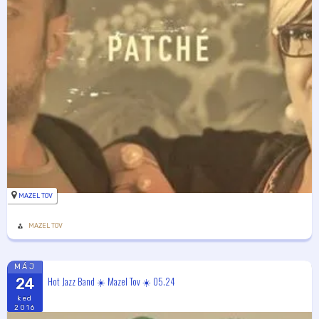
MAZEL TOV
MAZEL TOV
MÁJ
Hot Jazz Band ☀️ Mazel Tov ☀️ 05.24
24
ked
2016