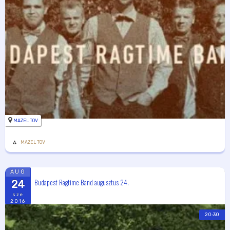
MAZEL TOV
MAZEL TOV
AUG
Budapest Ragtime Band augusztus 24.
24
sze
2016
20:30