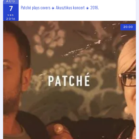
AUG
Patché plays covers ☀️ Akusztikus koncert ☀️ 2016.
7
vas
2016
20:00