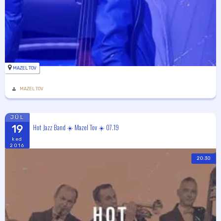
MAZEL TOV
MAZEL TOV
JÚL
Hot Jazz Band ☀️ Mazel Tov ☀️ 07.19
19
ked
2016
20:30