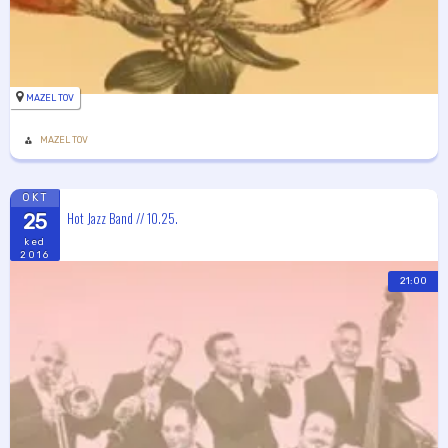
MAZEL TOV
MAZEL TOV
OKT
Hot Jazz Band // 10.25.
25
ked
2016
21:00