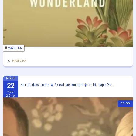
MAZEL TOV
MAZEL TOV
MÁJ
Patché plays covers ☀️ Akusztikus koncert ☀️ 2016. május 22.
22
vas
2016
20:00