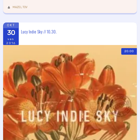
MAZEL TOV
OKT
Lucy Indie Sky // 10.30.
30
vas
2016
20:00