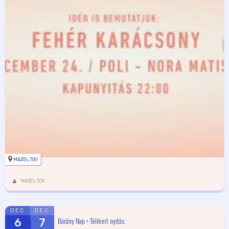
MAZEL TOV
MAZEL TOV
DEC
DEC
Bárány Nap • Télikert nyitás
6
7