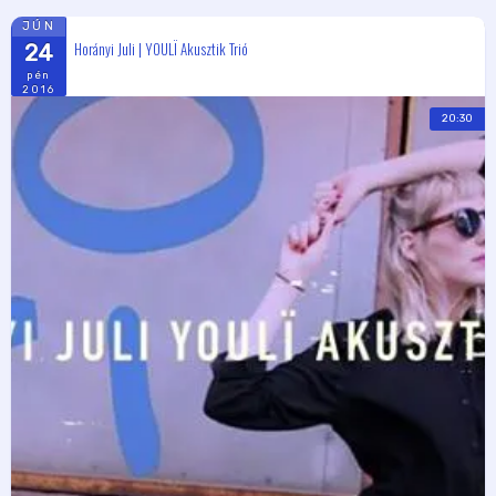
JÚN
Horányi Juli | YOULÏ Akusztik Trió
24
pén
2016
20:30