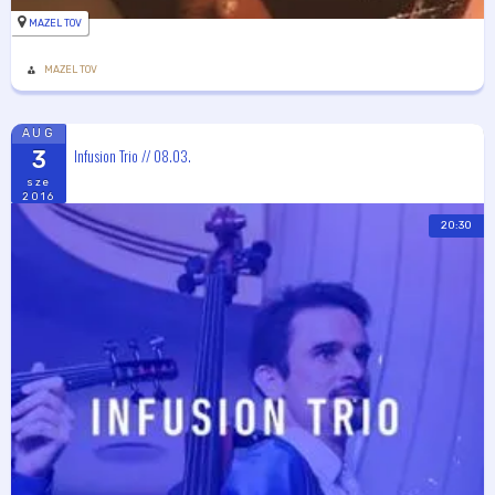
MAZEL TOV
MAZEL TOV
AUG
Infusion Trio // 08.03.
3
sze
2016
20:30