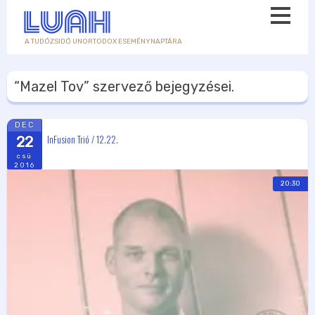
A TUDÓZSIDÓ UNORTODOX ESEMÉNYNAPTÁRA
“Mazel Tov”
szervező bejegyzései.
DEC
InFusion Trió / 12.22.
22
csü
2016
20:30