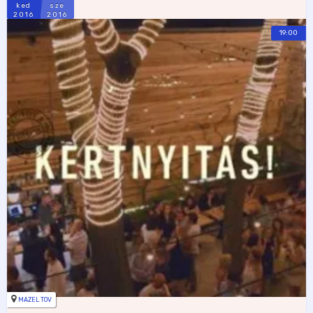
ked
sze
2016
2016
19:00
MAZEL TOV