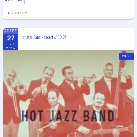
MAZEL TOV
MAZEL TOV
SZEPT
Hot Jazz Band koncert // 09.27.
27
ked
2016
20:30