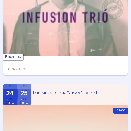
MAZEL TOV
MAZEL TOV
DEC
DEC
Fehér Karácsony – Nora Matisse&Poli // 12.24.
24
25
szo
vas
2016
2016
22:00