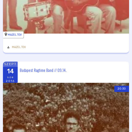
MAZEL TOV
MAZEL TOV
SZEPT
Budapest Ragtime Band // 09.14.
14
sze
2016
20:30