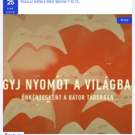
Vissza az életbe a Bátor Táborral // 10.25.
25
ked
2016
19:00