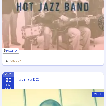
MAZEL TOV
MAZEL TOV
OKT
Infusion Trió // 10.20.
20
csü
2016
20:30