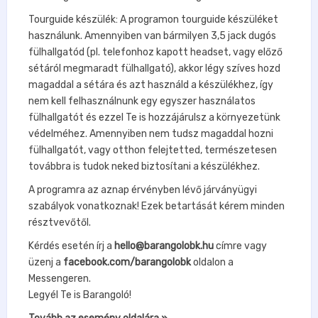
Tourguide készülék: A programon tourguide készüléket
használunk. Amennyiben van bármilyen 3,5 jack dugós
fülhallgatód (pl. telefonhoz kapott headset, vagy előző
sétáról megmaradt fülhallgató), akkor légy szíves hozd
magaddal a sétára és azt használd a készülékhez, így
nem kell felhasználnunk egy egyszer használatos
fülhallgatót és ezzel Te is hozzájárulsz a környezetünk
védelméhez. Amennyiben nem tudsz magaddal hozni
fülhallgatót, vagy otthon felejtetted, természetesen
továbbra is tudok neked biztosítani a készülékhez.
A programra az aznap érvényben lévő járványügyi
szabályok vonatkoznak! Ezek betartását kérem minden
résztvevőtől.
Kérdés esetén írj a
hello@barangolobk.hu
címre vagy
üzenj a
facebook.com/barangolobk
oldalon a
Messengeren.
Legyél Te is Barangoló!