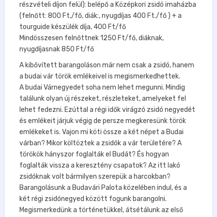
részvételi díjon felül): belépő a Középkori zsidó imaházba
(felnőtt: 800 Ft,/fő, diák:, nyugdíjas 400 Ft./fő ) + a
tourguide készülék díja, 400 Ft/fő
Mindösszesen felnőttnek 1250 Ft/fő, diáknak,
nyugdíjasnak 850 Ft/fő
A kibővített barangoláson már nem csak a zsidó, hanem
a budai vár török emlékeivel is megismerkedhettek.
A budai Várnegyedet soha nem lehet megunni. Mindig
találunk olyan új részeket, részleteket, amelyeket fel
lehet fedezni. Ezúttal a régi idők virágzó zsidó negyedét
és emlékeit járjuk végig de persze megkeresünk török
emlékeket is. Vajon mi köti össze a két népet a Budai
várban? Mikor költöztek a zsidók a vár területére? A
törökök hányszor foglalták el Budát? És hogyan
foglalták vissza a keresztény csapatok? Az itt lakó
zsidóknak volt bármilyen szerepük a harcokban?
Barangolásunk a Budavári Palota közelében indul, és a
két régi zsidónegyed között fogunk barangolni.
Megismerkedünk a történetükkel, átsétálunk az első