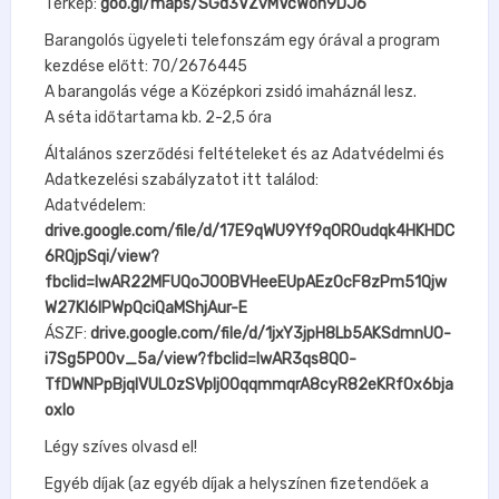
Térkép:
goo.gl/maps/SGd3VZvMVcWon9DJ6
Barangolós ügyeleti telefonszám egy órával a program
kezdése előtt: 70/2676445
A barangolás vége a Középkori zsidó imaháznál lesz.
A séta időtartama kb. 2-2,5 óra
Általános szerződési feltételeket és az Adatvédelmi és
Adatkezelési szabályzatot itt találod:
Adatvédelem:
drive.google.com/file/d/17E9qWU9Yf9q0ROudqk4HKHDC
6RQjpSqi/view?
fbclid=IwAR22MFUQoJ0OBVHeeEUpAEzOcF8zPm51Qjw
W27Kl6IPWpQciQaMShjAur-E
ÁSZF:
drive.google.com/file/d/1jxY3jpH8Lb5AKSdmnUO-
i7Sg5PO0v_5a/view?fbclid=IwAR3qs8Q0-
TfDWNPpBjqIVULOzSVpIj0OqqmmqrA8cyR82eKRfOx6bja
oxlo
Légy szíves olvasd el!
Egyéb díjak (az egyéb díjak a helyszínen fizetendőek a