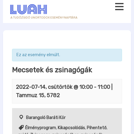
A TUDÓZSIDÓ UNORTODOX ESEMÉNYNAPTÁRA
Ez az esemény elmúlt.
Mecsetek és zsinagógák
2022-07-14, csütörtök @ 10:00
-
11:00
|
Tammuz 15, 5782
Barangoló Baráti Kör
Élményprogram
,
Kikapcsolódás
,
Pihentető
,