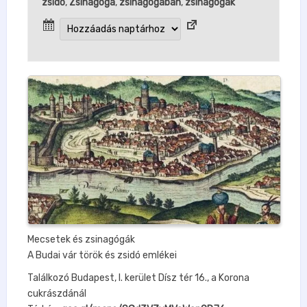
zsidó
,
Zsinagoga
,
zsinagógában
,
zsinagógák
Mecsetek és zsinagógák
A Budai vár török és zsidó emlékei
Találkozó Budapest, I. kerület Dísz tér 16., a Korona
cukrászdánál