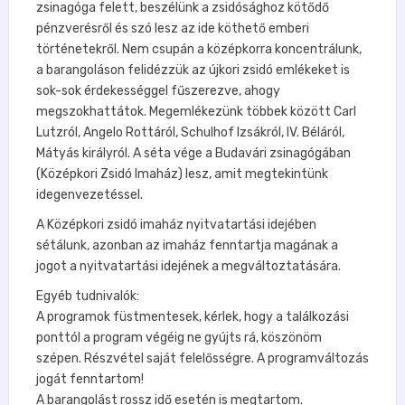
zsinagóga felett, beszélünk a zsidósághoz kötődő
pénzverésről és szó lesz az ide köthető emberi
történetekről. Nem csupán a középkorra koncentrálunk,
a barangoláson felidézzük az újkori zsidó emlékeket is
sok-sok érdekességgel fűszerezve, ahogy
megszokhattátok. Megemlékezünk többek között Carl
Lutzról, Angelo Rottáról, Schulhof Izsákról, IV. Béláról,
Mátyás királyról. A séta vége a Budavári zsinagógában
(Középkori Zsidó Imaház) lesz, amit megtekintünk
idegenvezetéssel.
A Középkori zsidó imaház nyitvatartási idejében
sétálunk, azonban az imaház fenntartja magának a
jogot a nyitvatartási idejének a megváltoztatására.
Egyéb tudnivalók:
A programok füstmentesek, kérlek, hogy a találkozási
ponttól a program végéig ne gyújts rá, köszönöm
szépen. Részvétel saját felelősségre. A programváltozás
jogát fenntartom!
A barangolást rossz idő esetén is megtartom.