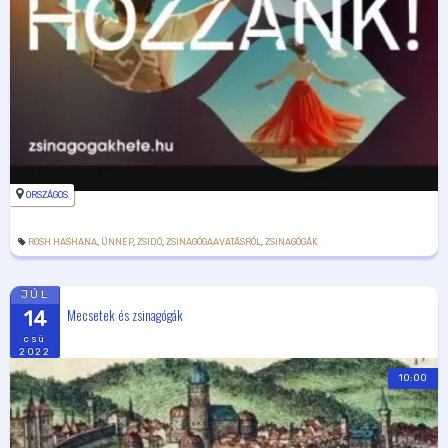
ORSZÁGOS
ROSH HASHANA
,
ÜNNEP
,
ZSIDÓ
,
ZSINAGÓGAAVATÁSRÓL
,
ZSINAGÓGÁK
JÚL
Mecsetek és zsinagógák
14
csü
2022
10:00