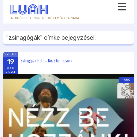
A TUDÓZSIDÓ UNORTODOX ESEMÉNYNAPTÁRA
“zsinagógák”
címke bejegyzései.
SZEPT
Zsinagógák Hete – Nézz be hozzánk!
19
csü
2024
17:00