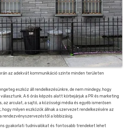
t során az adekvát kommunikáció szinte minden területen
engeteg eszköz áll rendelkezésünkre, de nem mindegy, hogy
választunk. A 6 órás képzés alatt körbejárjuk a PR és marketing
és, az arculat, a sajtó, a közösségi média és egyéb ismerősen
, hogy milyen eszközök állnak a szervezet rendelkezésére az
a rendezvényszervezéstől a lobbizásig.
ns gyakorlati tudnivalókat és fontosabb trendeket lehet