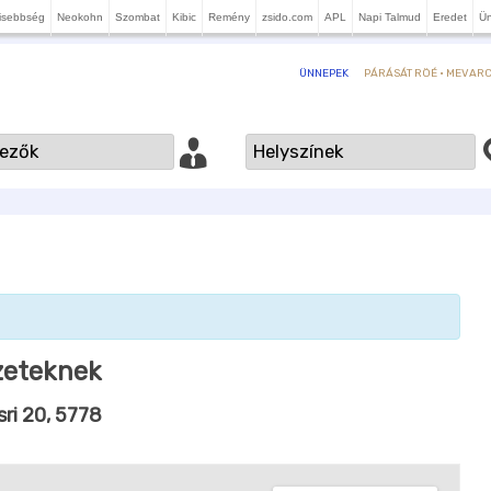
isebbség
Neokohn
Szombat
Kibic
Remény
zsido.com
APL
Napi Talmud
Eredet
Ü
PÁRÁSÁT RÖÉ · MEVARCH
ÜNNEPEK
zeteknek
sri 20, 5778