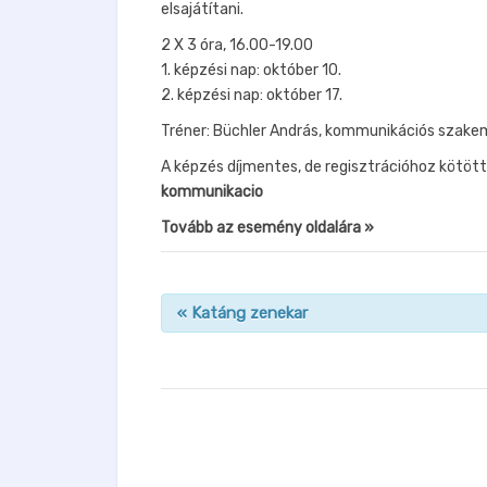
elsajátítani.
2 X 3 óra, 16.00-19.00
1. képzési nap: október 10.
2. képzési nap: október 17.
Tréner: Büchler András, kommunikációs szake
A képzés díjmentes, de regisztrációhoz kötött
kommunikacio
Tovább az esemény oldalára »
«
Katáng zenekar
n
a
v
i
g