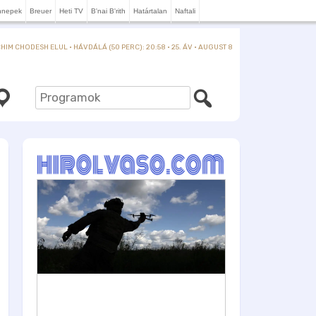
nnepek
Breuer
Heti TV
B'nai B'rith
Határtalan
Naftali
IM CHODESH ELUL · HÁVDÁLÁ (50 PERC): 20:58 · 25. ÁV · AUGUST 8