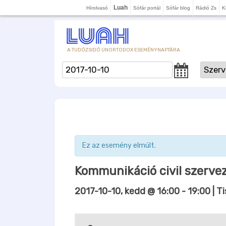
Luah
Hírolvasó
Sófár portál
Sófár blog
Rádió Zs
K
A TUDÓZSIDÓ UNORTODOX ESEMÉNYNAPTÁRA
Ez az esemény elmúlt.
Kommunikáció civil szerve
2017-10-10, kedd @ 16:00
-
19:00
| Ti