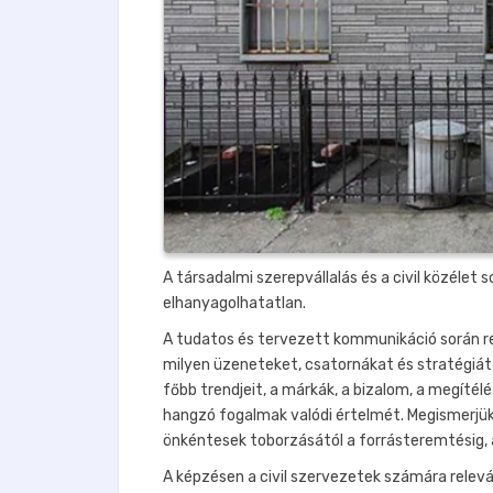
A társadalmi szerepvállalás és a civil közéle
elhanyagolhatatlan.
A tudatos és tervezett kommunikáció során r
milyen üzeneteket, csatornákat és stratégiát 
főbb trendjeit, a márkák, a bizalom, a megítél
hangzó fogalmak valódi értelmét. Megismerjük
önkéntesek toborzásától a forrásteremtésig, 
A képzésen a civil szervezetek számára relevá