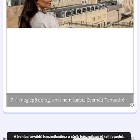
A honlap további használatához a sütik használatát el kell fogadni.
Impresszum
Beágyazható widgetek
Adatvédelem
Kapcsolat
©2004-