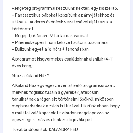
Rengeteg programmal készülünk nektek, egy kis ízelítő:
– Fantasztikus bábokat készítünk az árnyjátékhoz és
utána a Lauderes óvónénik vezetésével eljátsszuk a
történetet
– Megépítjük Ninive 💡 hatalmas városát
– Pihenésképpen finom kekszet sütünk uzsonnára
– Bulizunk egyet a 🕺 hóra 💃 táncházban
A programot kisgyermekes családoknak ajánljuk (4-11
éves korig).
Mi az a Kaland Ház?
A Kaland Ház egy egész éven átívelő programsorozat,
melynek foglalkozásain a gyerekek játékosan
tanulhatnak a régen élt történelmi ősökről, miközben
megismerkednek a zsidó kultúrával. Hiszünk abban, hogy
a múlttal való kapcsolat szilárdan megalapozza az
egészséges, erős és élénk zsidó jövőképet.
További időpontok, KALANDRA FEL!