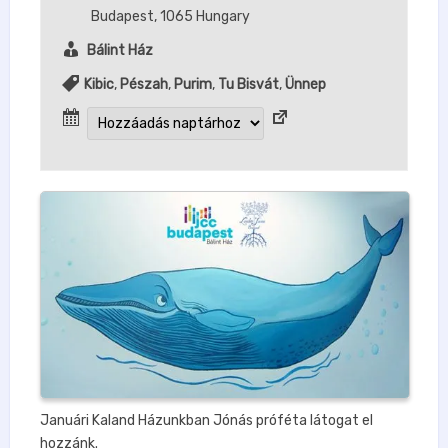
Budapest
,
1065
Hungary
Bálint Ház
Kibic
,
Pészah
,
Purim
,
Tu Bisvát
,
Ünnep
Januári Kaland Házunkban Jónás próféta látogat el
hozzánk.