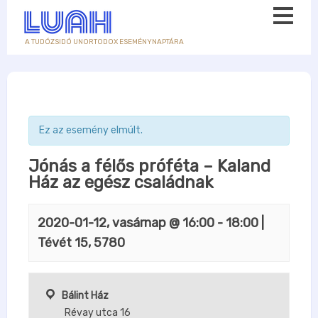
A TUDÓZSIDÓ UNORTODOX ESEMÉNYNAPTÁRA
Ez az esemény elmúlt.
Jónás a félős próféta – Kaland
Ház az egész családnak
2020-01-12, vasárnap @ 16:00
-
18:00
|
Tévét 15, 5780
Bálint Ház
Révay utca 16