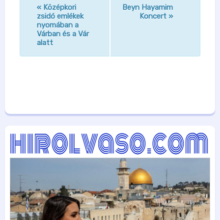
«
Középkori
Beyn Hayamim
n
zsidó emlékek
Koncert
»
nyomában a
a
Várban és a Vár
v
alatt
i
g
á
c
i
ó