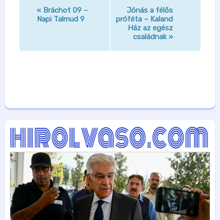
«
Bráchot 09 –
Jónás a félős
n
Napi Talmud 9
próféta – Kaland
Ház az egész
a
családnak
»
v
i
g
á
c
i
ó