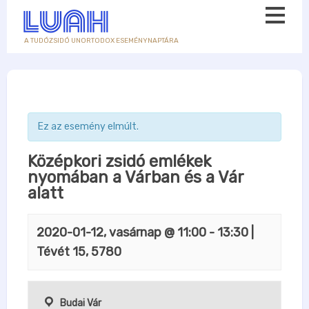
A TUDÓZSIDÓ UNORTODOX ESEMÉNYNAPTÁRA
Ez az esemény elmúlt.
Középkori zsidó emlékek
nyomában a Várban és a Vár
alatt
2020-01-12, vasárnap @ 11:00
-
13:30
|
Tévét 15, 5780
Budai Vár