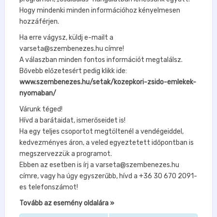
Hogy mindenki minden információhoz kényelmesen
hozzáférjen.
Ha erre vágysz, küldj e-mailt a
varseta@szembenezes.hu címre!
A válaszban minden fontos információt megtalálsz.
Bővebb előzetesért pedig klikk ide:
www.szembenezes.hu/setak/kozepkori-zsido-emlekek-
nyomaban/
Várunk téged!
Hívd a barátaidat, ismerőseidet is!
Ha egy teljes csoportot megtöltenél a vendégeiddel,
kedvezményes áron, a veled egyeztetett időpontban is
megszervezzük a programot.
Ebben az esetben is írj a varseta@szembenezes.hu
címre, vagy ha úgy egyszerűbb, hívd a +36 30 670 2091-
es telefonszámot!
Tovább az esemény oldalára »