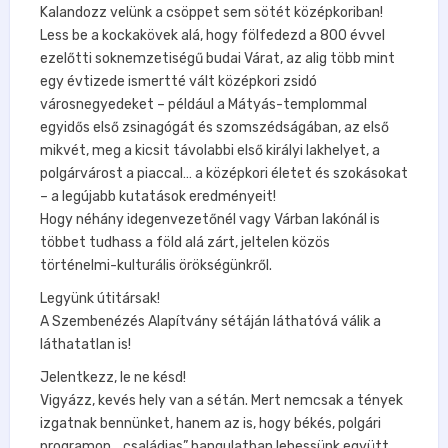
Kalandozz velünk a csöppet sem sötét középkoriban!
Less be a kockakövek alá, hogy fölfedezd a 800 évvel
ezelőtti soknemzetiségű budai Várat, az alig több mint
egy évtizede ismertté vált középkori zsidó
városnegyedeket – például a Mátyás-templommal
egyidős első zsinagógát és szomszédságában, az első
mikvét, meg a kicsit távolabbi első királyi lakhelyet, a
polgárvárost a piaccal… a középkori életet és szokásokat
– a legújabb kutatások eredményeit!
Hogy néhány idegenvezetőnél vagy Várban lakónál is
többet tudhass a föld alá zárt, jeltelen közös
történelmi-kulturális örökségünkről.
Legyünk útitársak!
A Szembenézés Alapítvány sétáján láthatóvá válik a
láthatatlan is!
Jelentkezz, le ne késd!
Vigyázz, kevés hely van a sétán. Mert nemcsak a tények
izgatnak bennünket, hanem az is, hogy békés, polgári
programon, „családias” hangulatban lehessünk együtt.