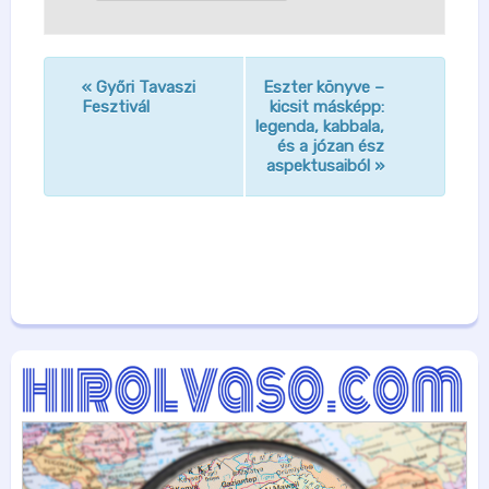
«
Győri Tavaszi
Eszter könyve –
n
Fesztivál
kicsit másképp:
legenda, kabbala,
a
és a józan ész
v
aspektusaiból
»
i
g
á
c
i
ó