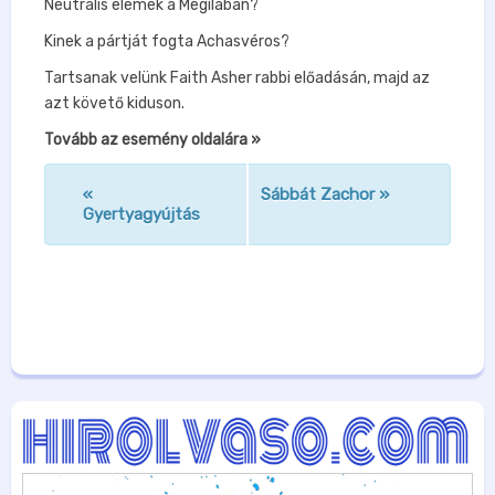
Neutrális elemek a Megilában?
Kinek a pártját fogta Achasvéros?
Tartsanak velünk Faith Asher rabbi előadásán, majd az
azt követő kiduson.
Tovább az esemény oldalára »
«
Sábbát Zachor
»
n
Gyertyagyújtás
a
v
i
g
á
c
i
ó