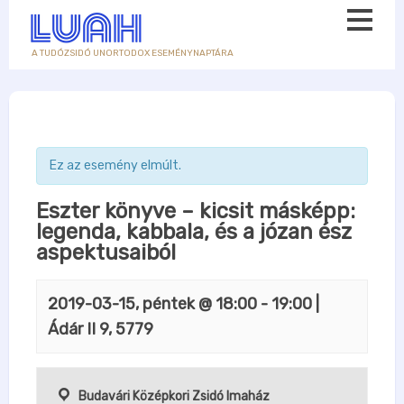
A TUDÓZSIDÓ UNORTODOX ESEMÉNYNAPTÁRA
Ez az esemény elmúlt.
Eszter könyve – kicsit másképp:
legenda, kabbala, és a józan ész
aspektusaiból
2019-03-15, péntek @ 18:00
-
19:00
|
Ádár II 9, 5779
Budavári Középkori Zsidó Imaház