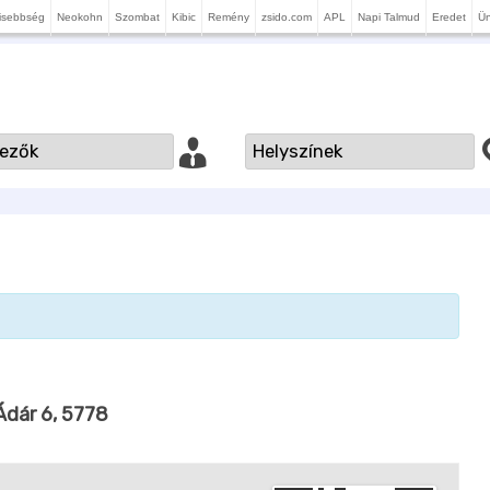
isebbség
Neokohn
Szombat
Kibic
Remény
zsido.com
APL
Napi Talmud
Eredet
Ü
Ádár 6, 5778