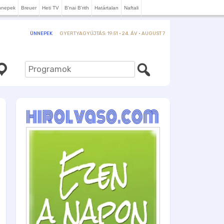
nnepek
Breuer
Heti TV
B'nai B'rith
Határtalan
Naftali
GYERTYAGYÚJTÁS: 19:51 · 24. ÁV · AUGUST 7
ÜNNEPEK