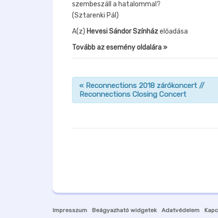
szembeszáll a hatalommal?
(Sztarenki Pál)
A(z)
Hevesi Sándor Színház
előadása
Tovább az esemény oldalára »
«
Reconnections 2018 zárókoncert //
Reconnections Closing Concert
n
a
v
i
g
á
c
i
ó
Impresszum
Beágyazható widgetek
Adatvédelem
Kapc