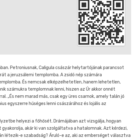
ában. Petroniusnak, Caligula császár helytartójának parancsot
zobrát a jeruzsálemi templomba. A zsidó nép számára
 templomba. És nemcsak elképzelhetetlen, hanem lehetetlen,
ik számukra templomnak lenni, hiszen az Úr akkor onnét
orral. „És nem marad más, csak egy üres csarnok, amely talán jó
ius egyszerre hűséges lenni császárához és lojális az
helyzetbe helyezi a főhősét. Drámájában azt vizsgálja, hogyan
yakorolja, akár ki van szolgáltatva a hatalomnak. Azt kérdezi,
n létezik-e szabadság? Áruló-e az, aki az emberséget választva