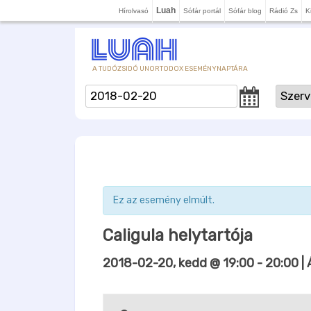
Luah
Hírolvasó
Sófár portál
Sófár blog
Rádió Zs
K
A TUDÓZSIDÓ UNORTODOX ESEMÉNYNAPTÁRA
Ez az esemény elmúlt.
Caligula helytartója
2018-02-20, kedd @ 19:00
-
20:00
| 