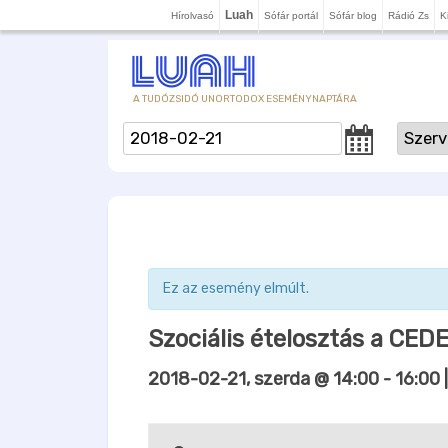
Luah
Hírolvasó
Sófár portál
Sófár blog
Rádió Zs
K
A TUDÓZSIDÓ UNORTODOX ESEMÉNYNAPTÁRA
Ez az esemény elmúlt.
Szociális ételosztás a CE
2018-02-21, szerda @ 14:00
-
16:00