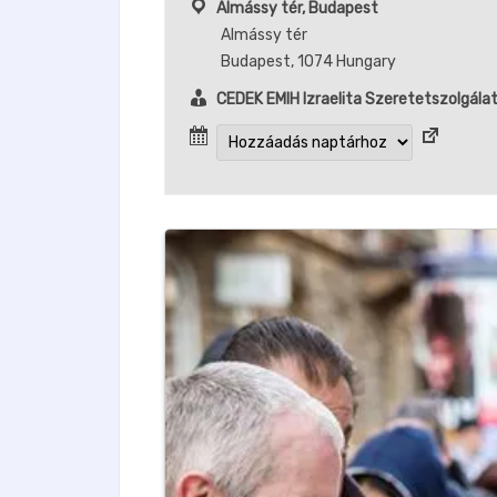
Almássy tér, Budapest
Almássy tér
Budapest
,
1074
Hungary
CEDEK EMIH Izraelita Szeretetszolgála