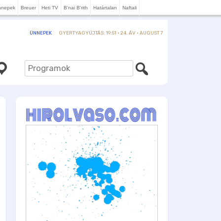
nnepek
Breuer
Heti TV
B'nai B'rith
Határtalan
Naftali
GYERTYAGYÚJTÁS: 19:51 · 24. ÁV · AUGUST 7
ÜNNEPEK