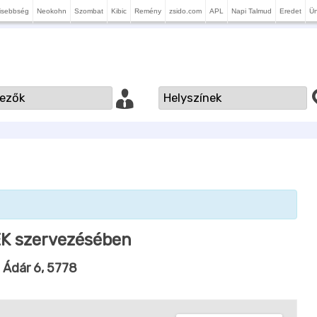
isebbség
Neokohn
Szombat
Kibic
Remény
zsido.com
APL
Napi Talmud
Eredet
Ü
DEK szervezésében
| Ádár 6, 5778