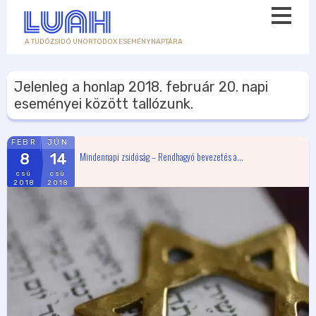
A TUDÓZSIDÓ UNORTODOX ESEMÉNYNAPTÁRA
Jelenleg a honlap
2018. február 20.
napi
eseményei között tallózunk.
FEBR
JÚN
Mindennapi zsidóság – Rendhagyó bevezetés a...
8
14
csü
csü
2018
2018