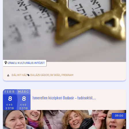
IZRAELI KULTURÁLIS INTÉZET
BÁLINT HÁZ
BALÁZS GÁBOR
,
OKTATÁS
,
PROGRAM
FEBR
MÁRC
Ismeretlen középkori Budavár – tudósoktól,...
8
8
csü
csü
2018
2018
09:00