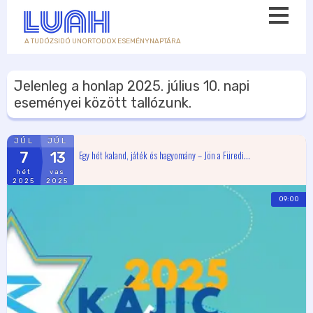
A TUDÓZSIDÓ UNORTODOX ESEMÉNYNAPTÁRA
Jelenleg a honlap
2025. július 10.
napi
eseményei között tallózunk.
JÚL
JÚL
Egy hét kaland, játék és hagyomány – Jön a Füredi...
7
13
hét
vas
2025
2025
09:00