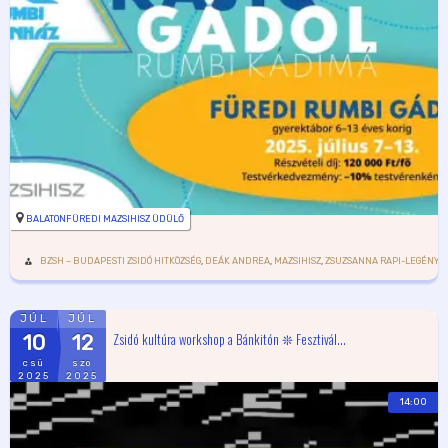
BALATONFÜREDI MAZSIHISZ ÜDÜLŐ
BZSH – BUDAPESTI ZSIDÓ HITKÖZSÉG
,
DEÁK ANDREA
,
MAZSIHISZ
,
ZSUZSANNA RAPI-LEGÉNY
JÚL
JÚL
Zsidó kultúra workshop a Bánkitón ❊ Fesztivál...
10
12
csü
szo
2025
2025
14:00