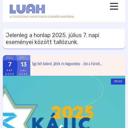
A TUDÓZSIDÓ UNORTODOX ESEMÉNYNAPTÁRA
Jelenleg a honlap
2025. július 7.
napi
eseményei között tallózunk.
JÚL
JÚL
Egy hét kaland, játék és hagyomány – Jön a Füredi...
7
13
hét
vas
2025
2025
09:00