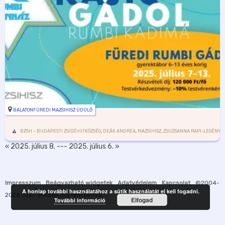
BALATONFÜREDI MAZSIHISZ ÜDÜLŐ
BZSH – BUDAPESTI ZSIDÓ HITKÖZSÉG
,
DEÁK ANDREA
,
MAZSIHISZ
,
ZSUZSANNA RAPI-LEGÉNY
« 2025. július 8.
---
2025. július 6. »
Impresszum
Beágyazható widgetek
Adatvédelem
Kapcsolat
©2004-
A honlap további használatához a sütik használatát el kell fogadni.
2026
Luah
. Minden jog fenntartva.
Elfogad
További információ