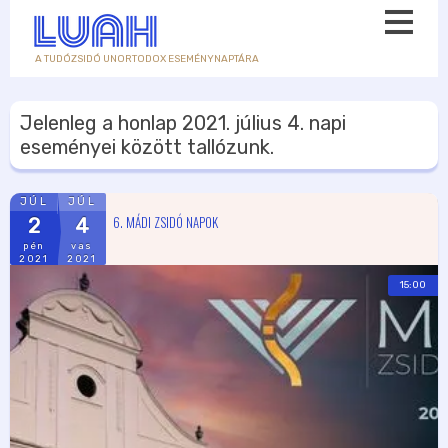
A TUDÓZSIDÓ UNORTODOX ESEMÉNYNAPTÁRA
Jelenleg a honlap
2021. július 4.
napi
eseményei között tallózunk.
JÚL
JÚL
6. MÁDI ZSIDÓ NAPOK
2
4
pén
vas
2021
2021
15:00