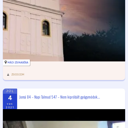
MÁDI ZSINAGÓGA
ZSIDO.COM
JÚL
Jomá 84 – Napi Talmud 547 – Nem kipróbált gyógymódok...
4
vas
2021