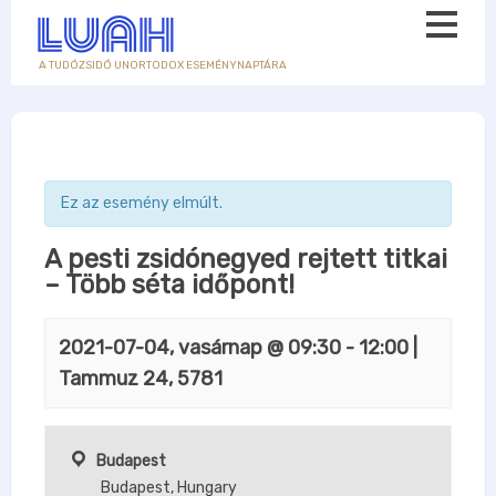
A TUDÓZSIDÓ UNORTODOX ESEMÉNYNAPTÁRA
Ez az esemény elmúlt.
A pesti zsidónegyed rejtett titkai
– Több séta időpont!
2021-07-04, vasárnap @ 09:30
-
12:00
|
Tammuz 24, 5781
Budapest
Budapest
,
Hungary