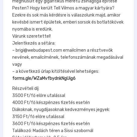
meghiúsult egy gigantikus méretű zsinagóga építése
Pesten? Hogy került Tell Vilmos a magyar kártyára?
Ezekre és sok más kérdésre is válaszolunk majd, amikor
kevésbé ismert épületek, emberi sorsok és botlatókövek
nyomába is eredünk.
Várunk szeretettel!
Jelentkezés a sétára:
– brigi@webudapest.com emailcímen a résztvevők
nevének, emailcímének, telefonszámának megadásával
vagy
– a következő űrlap kitöltésével lehetséges:
forms.gle/WZaMvfbydnkNgUig6
Részvételi díj:
3500 Ft/fő előre utalással
4000 Ft/fő készpénzes fizetés esetén
Diákoknak, nyugdíjasoknak kedvezményes jegyek:
3150 Ft/fő előre utalással
3600 Ft/fő készpénzes fizetés esetén
Találkozó: Madách téren a Sissi szobornál