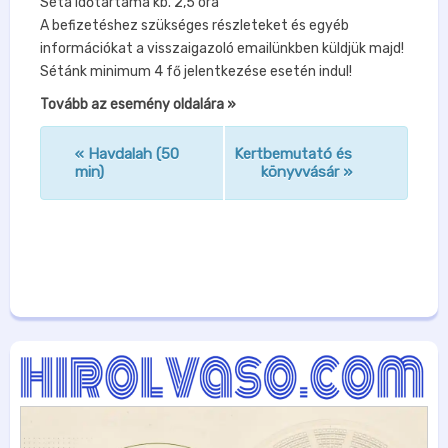
Séta időtartama kb. 2,5 óra
A befizetéshez szükséges részleteket és egyéb
információkat a visszaigazoló emailünkben küldjük majd!
Sétánk minimum 4 fő jelentkezése esetén indul!
Tovább az esemény oldalára »
«
Havdalah (50
Kertbemutató és
n
min)
könyvvásár
»
a
v
i
g
á
c
i
ó