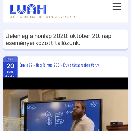
A TUDÓZSIDÓ UNORTODOX ESEMÉNYNAPTÁRA
Jelenleg a honlap
2020. október 20.
napi
eseményei között tallózunk.
OKT
Éruvin 72 – Napi Talmud 288 – Éruv a társasházban #éruv
20
ked
2020