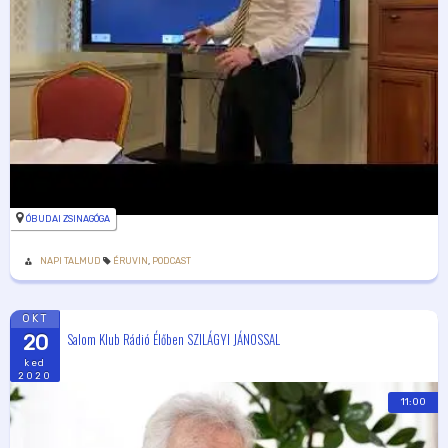
ÓBUDAI ZSINAGÓGA
NAPI TALMUD
ÉRUVIN
,
PODCAST
OKT
Salom Klub Rádió Élőben SZILÁGYI JÁNOSSAL
20
ked
2020
11:00