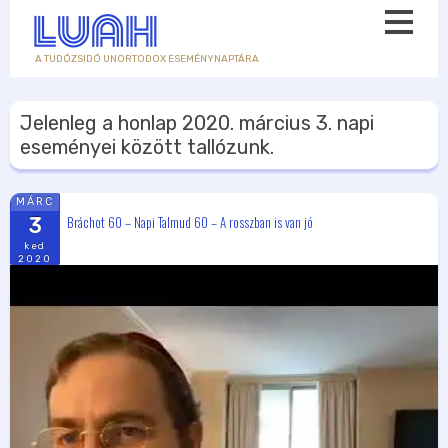
A TUDÓZSIDÓ UNORTODOX ESEMÉNYNAPTÁRA
Jelenleg a honlap
2020. március 3.
napi
eseményei között tallózunk.
MÁRC
Bráchot 60 – Napi Talmud 60 – A rosszban is van jó
3
ked
2020