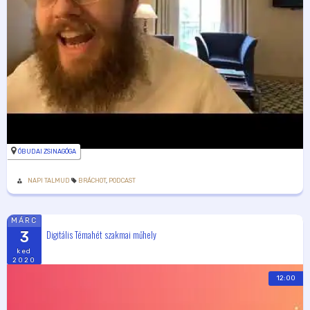
ÓBUDAI ZSINAGÓGA
NAPI TALMUD
BRÁCHOT
,
PODCAST
MÁRC
Digitális Témahét szakmai műhely
3
ked
2020
12:00