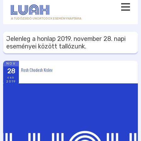
A TUDÓZSIDÓ UNORTODOX ESEMÉNYNAPTÁRA
Jelenleg a honlap
2019. november 28.
napi
eseményei között tallózunk.
NOV
Rosh Chodesh Kislev
28
csü
2019