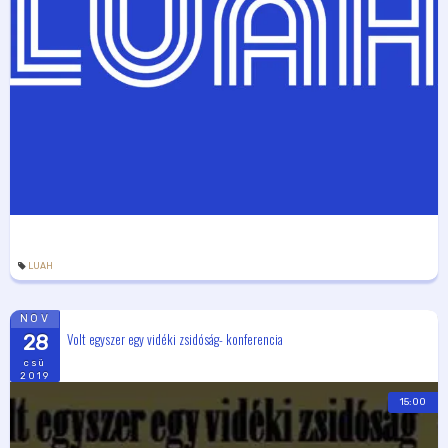
LUAH
NOV
Volt egyszer egy vidéki zsidóság- konferencia
28
csü
2019
15:00