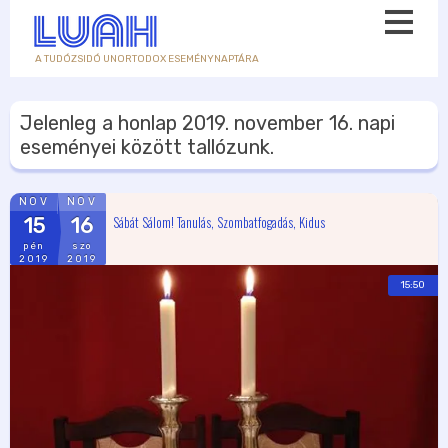
A TUDÓZSIDÓ UNORTODOX ESEMÉNYNAPTÁRA
Jelenleg a honlap
2019. november 16.
napi
eseményei között tallózunk.
NOV
NOV
Sábát Sálom! Tanulás, Szombatfogadás, Kidus
15
16
pén
szo
2019
2019
15:50