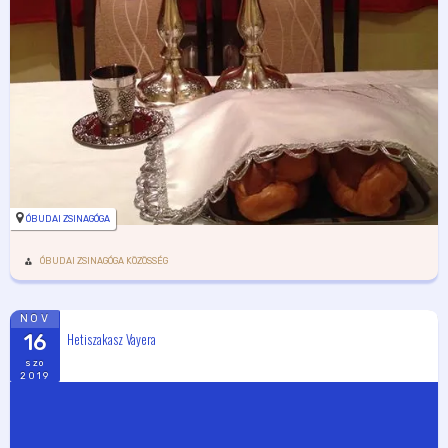
ÓBUDAI ZSINAGÓGA
ÓBUDAI ZSINAGÓGA KÖZÖSSÉG
NOV
Hetiszakasz Vayera
16
szo
2019