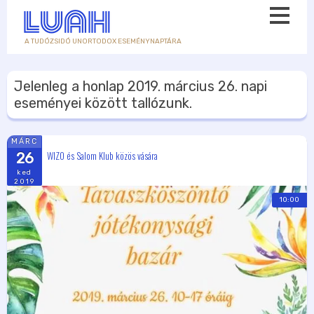
A TUDÓZSIDÓ UNORTODOX ESEMÉNYNAPTÁRA
Jelenleg a honlap
2019. március 26.
napi
eseményei között tallózunk.
MÁRC
WIZO és Salom Klub közös vására
26
ked
2019
10:00