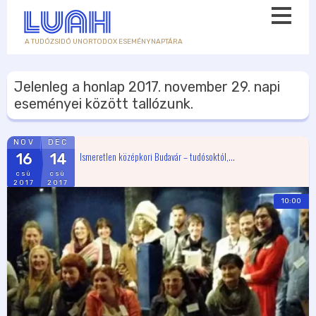
A TUDÓZSIDÓ UNORTODOX ESEMÉNYNAPTÁRA
Jelenleg a honlap
2017. november 29.
napi
eseményei között tallózunk.
NOV
DEC
Ismeretlen középkori Budavár – tudósoktól,...
16
14
csü
csü
2017
2017
10:00