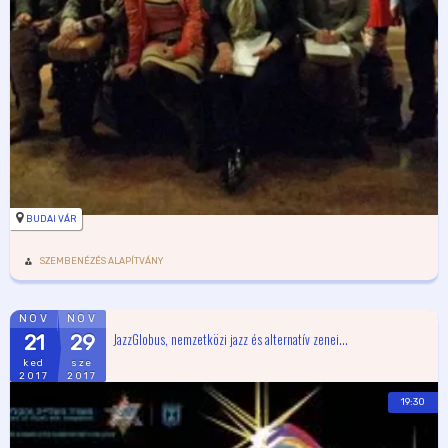
BUDAI VÁR
SZEMBENÉZÉS ALAPÍTVÁNY
NOV
NOV
JazzGlobus, nemzetközi jazz és alternatív zenei...
21
29
ked
sze
2017
2017
19:30