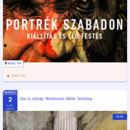
MAZEL TOV
MAZEL TOV
MÁRC
Zene és zsidóság • Mendelssohn, Mahler, Schönberg
2
csü
2017
15:30