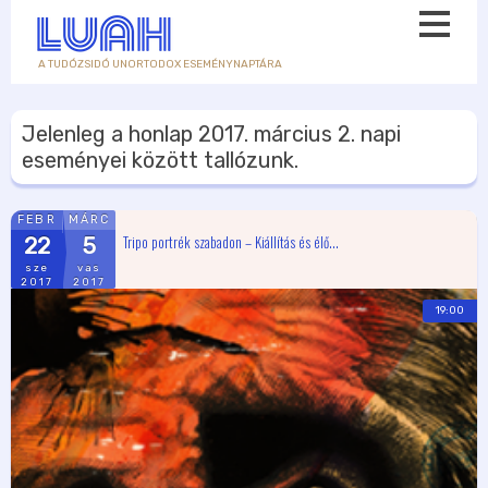
A TUDÓZSIDÓ UNORTODOX ESEMÉNYNAPTÁRA
Jelenleg a honlap
2017. március 2.
napi
eseményei között tallózunk.
FEBR
MÁRC
Tripo portrék szabadon – Kiállítás és élő...
22
5
sze
vas
2017
2017
19:00